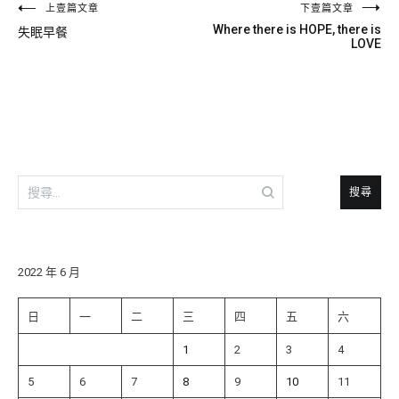
文
上壹篇文章
下壹篇文章
Where there is HOPE, there is
失眠早餐
章
LOVE
導
覽
搜
尋
關
鍵
字:
2022 年 6 月
日
一
二
三
四
五
六
1
2
3
4
5
6
7
8
9
10
11