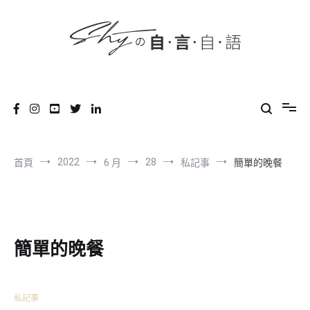
content
跳
到
內
容
SHYの自言自語
-Just a prove of living-
2022
28
首頁
6 月
私記事
簡單的晚餐
簡單的晚餐
私記事