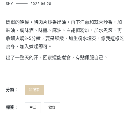
SHY
2022-06-28
簡單的晚餐，豬肉片炒香出油，再下洋蔥和蒜蓉炒香，加
豉油、調味酒、味醂、麻油、白胡椒粉炒，加水煮滾，再
收細火焗3-5分鐘，要是餸飯，加生粉水埋芡，像我這樣吃
烏冬，加入煮起即可。
出了一整天的汗，回家還能煮食，有點佩服自己。
分類：
私記事
標簽：
生活
飲食