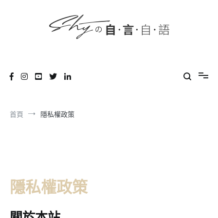
content
跳
到
內
容
SHYの自言自語
-Just a prove of living-
首頁
隱私權政策
隱私權政策