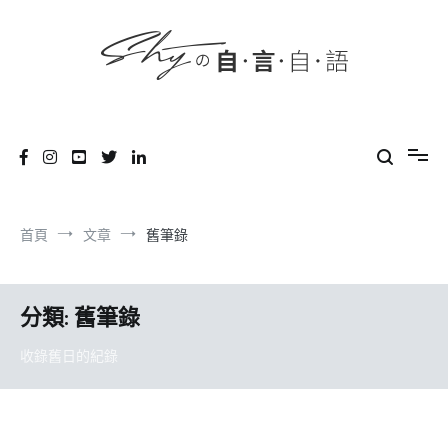
content
跳
到
內
容
SHYの自言自語
-Just a prove of living-
首頁
文章
舊筆錄
分類:
舊筆錄
收錄舊日的紀錄