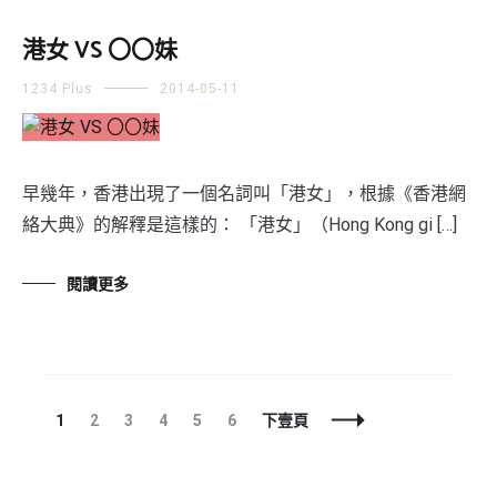
港女 VS 〇〇妹
1234 Plus
2014-05-11
早幾年，香港出現了一個名詞叫「港女」，根據《香港網
絡大典》的解釋是這樣的： 「港女」（Hong Kong gi […]
閱讀更多
文
頁
頁
頁
頁
頁
頁
1
2
3
4
5
6
下壹頁
章
面
面
面
面
面
面
導
航