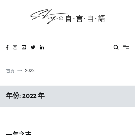
content
跳
到
內
容
SHYの自言自語
-Just a prove of living-
2022
首頁
年份:
2022 年