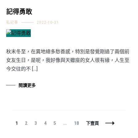
記得勇敢
私記事
2022-10-31
秋末冬至，在異地總多愁善感，特別是發覺剛過了兩個前
女友生日，是呢，我好像與天蠍座的女人很有緣，人生至
今交往的不 […]
閱讀更多
文
頁
頁
頁
頁
頁
頁
1
2
3
4
5
...
18
下壹頁
章
面
面
面
面
面
面
導