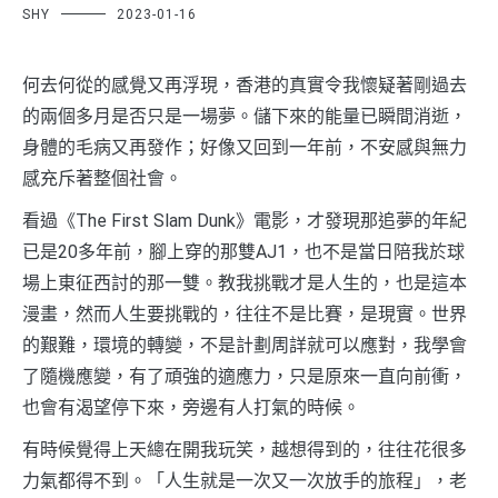
SHY
2023-01-16
何去何從的感覺又再浮現，香港的真實令我懷疑著剛過去
的兩個多月是否只是一場夢。儲下來的能量已瞬間消逝，
身體的毛病又再發作；好像又回到一年前，不安感與無力
感充斥著整個社會。
看過《The First Slam Dunk》電影，才發現那追夢的年紀
已是20多年前，腳上穿的那雙AJ1，也不是當日陪我於球
場上東征西討的那一雙。教我挑戰才是人生的，也是這本
漫畫，然而人生要挑戰的，往往不是比賽，是現實。世界
的艱難，環境的轉變，不是計劃周詳就可以應對，我學會
了隨機應變，有了頑強的適應力，只是原來一直向前衝，
也會有渴望停下來，旁邊有人打氣的時候。
有時候覺得上天總在開我玩笑，越想得到的，往往花很多
力氣都得不到。「人生就是一次又一次放手的旅程」，老