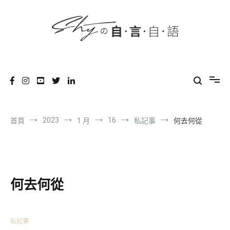
content
跳
到
內
容
SHYの自言自語
-Just a prove of living-
2023
16
首頁
1 月
私記事
何去何從
何去何從
私記事