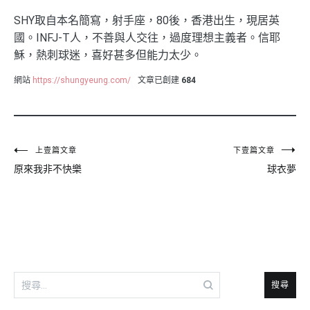
SHY取自本名簡寫，射手座，80後，香港出生，現居英
國。INFJ-T人，不善與人交往，過度理想主義者。信耶
穌，熱刺球迷，喜好甚多但能力太少。
網站
https://shungyeung.com/
文章已創建
684
文
上壹篇文章
下壹篇文章
原來我非不快樂
球衣夢
章
導
覽
搜
尋