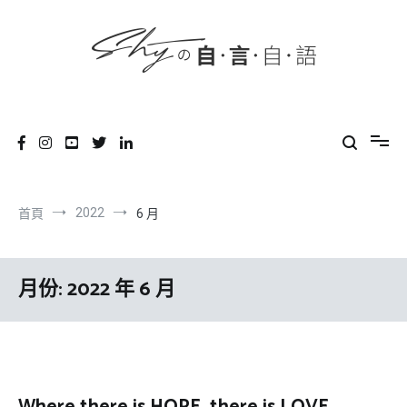
content
跳
到
內
容
SHYの自言自語
-Just a prove of living-
2022
首頁
6 月
月份:
2022 年 6 月