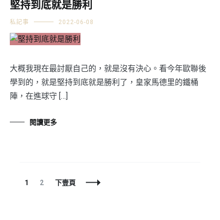
堅持到底就是勝利
私記事
2022-06-08
大概我現在最討厭自己的，就是沒有決心。看今年歐聯後
學到的，就是堅持到底就是勝利了，皇家馬德里的鐵桶
陣，在進球守 […]
閱讀更多
文
頁
頁
1
2
下壹頁
章
面
面
導
航