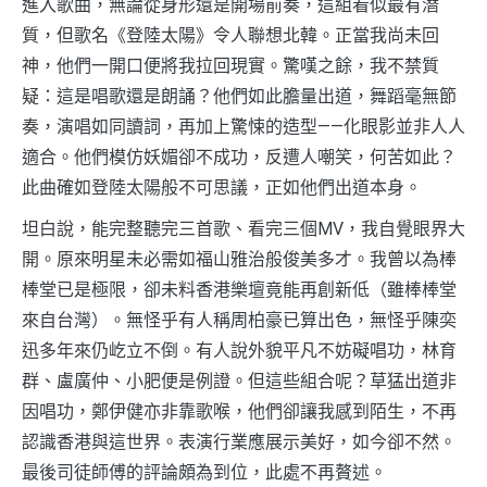
進入歌曲，無論從身形還是開場前奏，這組看似最有潛
質，但歌名《登陸太陽》令人聯想北韓。正當我尚未回
神，他們一開口便將我拉回現實。驚嘆之餘，我不禁質
疑：這是唱歌還是朗誦？他們如此膽量出道，舞蹈毫無節
奏，演唱如同讀詞，再加上驚悚的造型——化眼影並非人人
適合。他們模仿妖媚卻不成功，反遭人嘲笑，何苦如此？
此曲確如登陸太陽般不可思議，正如他們出道本身。
坦白說，能完整聽完三首歌、看完三個MV，我自覺眼界大
開。原來明星未必需如福山雅治般俊美多才。我曾以為棒
棒堂已是極限，卻未料香港樂壇竟能再創新低（雖棒棒堂
來自台灣）。無怪乎有人稱周柏豪已算出色，無怪乎陳奕
迅多年來仍屹立不倒。有人說外貌平凡不妨礙唱功，林育
群、盧廣仲、小肥便是例證。但這些組合呢？草猛出道非
因唱功，鄭伊健亦非靠歌喉，他們卻讓我感到陌生，不再
認識香港與這世界。表演行業應展示美好，如今卻不然。
最後司徒師傅的評論頗為到位，此處不再贅述。