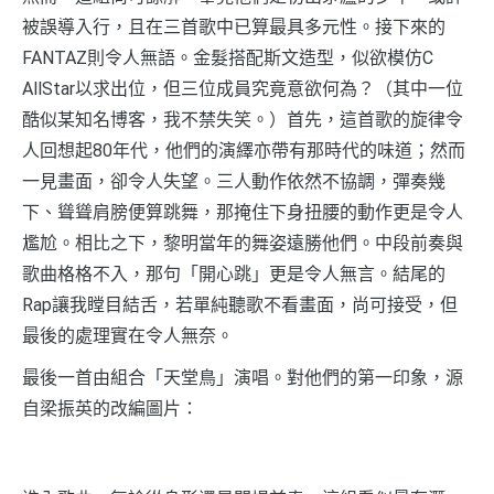
被誤導入行，且在三首歌中已算最具多元性。接下來的
FANTAZ則令人無語。金髮搭配斯文造型，似欲模仿C
AllStar以求出位，但三位成員究竟意欲何為？（其中一位
酷似某知名博客，我不禁失笑。）首先，這首歌的旋律令
人回想起80年代，他們的演繹亦帶有那時代的味道；然而
一見畫面，卻令人失望。三人動作依然不協調，彈奏幾
下、聳聳肩膀便算跳舞，那掩住下身扭腰的動作更是令人
尷尬。相比之下，黎明當年的舞姿遠勝他們。中段前奏與
歌曲格格不入，那句「開心跳」更是令人無言。結尾的
Rap讓我瞠目結舌，若單純聽歌不看畫面，尚可接受，但
最後的處理實在令人無奈。
最後一首由組合「天堂鳥」演唱。對他們的第一印象，源
自梁振英的改編圖片：