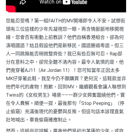
您能忍受嗎？第一組FAITH的MV開場即令人不安。試想街
頭有三位這樣的少年先凝視您一眼，再含情脈脈地移開視
線，您會否有衝動上前教訓？他們自稱香港組合，卻為何
演唱國語？姑且假設他們是新移民，國語勝過粵語，但三
人一同跳舞能否稍微整齊些？我已有些忍無可忍。Rap部
分在意料之中，卻完全聽不清內容。最令人氣憤的是，他
們竟穿著AJ11（Air Jordan 11）！您可知當年正因太多
MK仔穿著此鞋，我至今仍不願購買？更何況，這鞋款並非
他們年代的產物！抱歉，回到MV，繼續觀看會讓人聯想到
Twins的《女校男生》場景——一群少女興奮圍繞他們，實
在令人費解。順便一提，最後那句「Stop Peeping」（停
止偷窺）充滿後現代的憂鬱與反叛，但這句話本該理直氣
壯地喊出，畢竟偷窺確應制止。
然而，這組尚可諒解，畢竟他們是初出茅廬的少年，或許