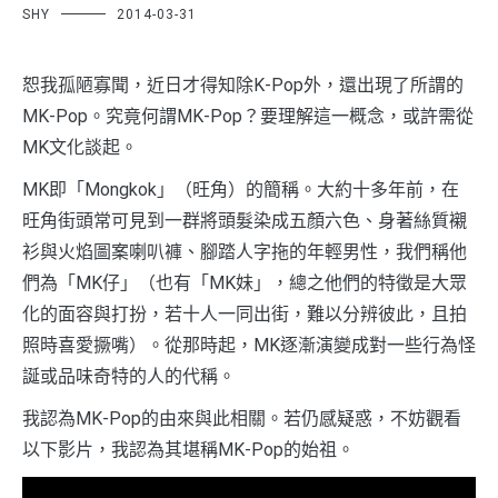
SHY
2014-03-31
恕我孤陋寡聞，近日才得知除K-Pop外，還出現了所謂的
MK-Pop。究竟何謂MK-Pop？要理解這一概念，或許需從
MK文化談起。
MK即「Mongkok」（旺角）的簡稱。大約十多年前，在
旺角街頭常可見到一群將頭髮染成五顏六色、身著絲質襯
衫與火焰圖案喇叭褲、腳踏人字拖的年輕男性，我們稱他
們為「MK仔」（也有「MK妹」，總之他們的特徵是大眾
化的面容與打扮，若十人一同出街，難以分辨彼此，且拍
照時喜愛撅嘴）。從那時起，MK逐漸演變成對一些行為怪
誕或品味奇特的人的代稱。
我認為MK-Pop的由來與此相關。若仍感疑惑，不妨觀看
以下影片，我認為其堪稱MK-Pop的始祖。