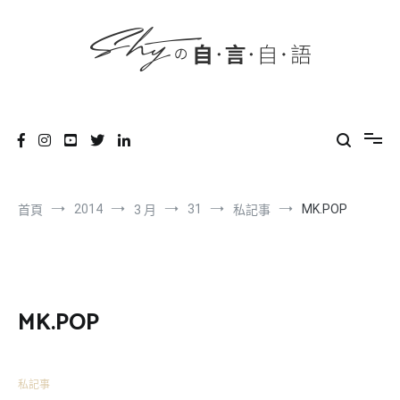
content
跳
到
內
容
SHYの自言自語
-Just a prove of living-
2014
31
MK.POP
首頁
3 月
私記事
MK.POP
私記事