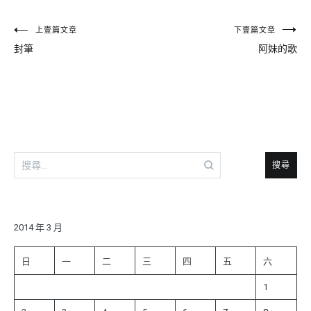
文
上壹篇文章
下壹篇文章
封筆
阿妹的歌
章
導
覽
搜
尋
關
鍵
字:
2014 年 3 月
日
一
二
三
四
五
六
1