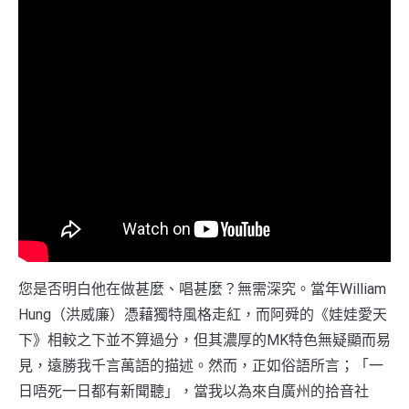
您是否明白他在做甚麼、唱甚麼？無需深究。當年William
Hung（洪威廉）憑藉獨特風格走紅，而阿舜的《娃娃愛天
下》相較之下並不算過分，但其濃厚的MK特色無疑顯而易
見，遠勝我千言萬語的描述。然而，正如俗語所言；「一
日唔死一日都有新聞聽」，當我以為來自廣州的拾音社