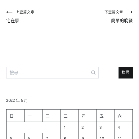
文
上壹篇文章
下壹篇文章
宅在家
簡單的晚餐
章
導
覽
搜
尋
關
鍵
字:
2022 年 6 月
日
一
二
三
四
五
六
1
2
3
4
5
6
7
8
9
10
11