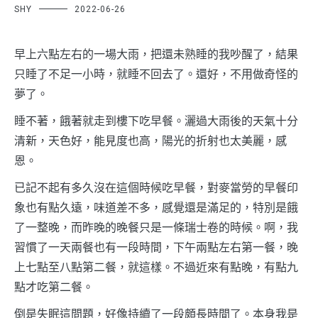
SHY
2022-06-26
早上六點左右的一場大雨，把還未熟睡的我吵醒了，結果
只睡了不足一小時，就睡不回去了。還好，不用做奇怪的
夢了。
睡不著，餓著就走到樓下吃早餐。灑過大雨後的天氣十分
清新，天色好，能見度也高，陽光的折射也太美麗，感
恩。
已記不起有多久沒在這個時候吃早餐，對麥當勞的早餐印
象也有點久遠，味道差不多，感覺還是滿足的，特別是餓
了一整晚，而昨晚的晚餐只是一條瑞士卷的時候。啊，我
習慣了一天兩餐也有一段時間，下午兩點左右第一餐，晚
上七點至八點第二餐，就這樣。不過近來有點晚，有點九
點才吃第二餐。
倒是失眠這問題，好像持續了一段頗長時間了。本身我是