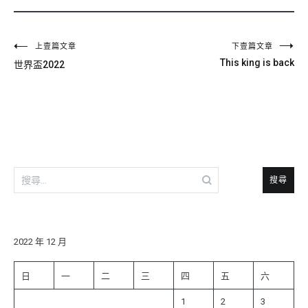
文
上壹篇文章
下壹篇文章
This king is back
世界盃2022
章
導
覽
搜
尋
關
鍵
字:
2022 年 12 月
日
一
二
三
四
五
六
1
2
3