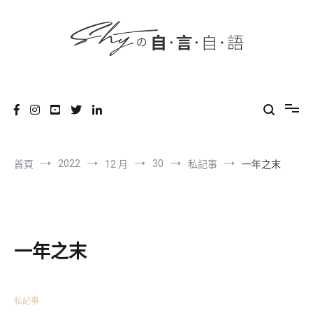
content
跳
到
內
容
SHYの自言自語
-Just a prove of living-
2022
30
首頁
12 月
私記事
一年之末
一年之末
私記事