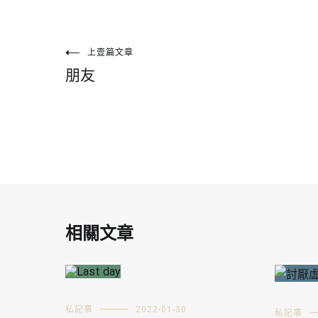
文
上壹篇文章
朋友
章
導
覽
相關文章
私記事
2022-01-30
私記事