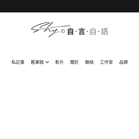
SHYの自言自語
-Just a prove of living-
私記事
舊筆錄
影片
關於
聯絡
工作室
品牌