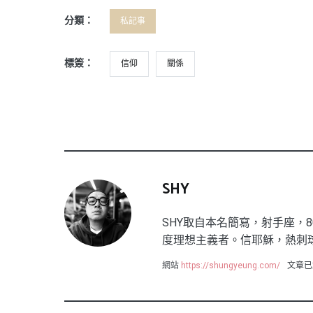
分類：
私記事
標簽：
信仰
關係
SHY
SHY取自本名簡寫，射手座，8
度理想主義者。信耶穌，熱刺
網站
https://shungyeung.com/
文章已