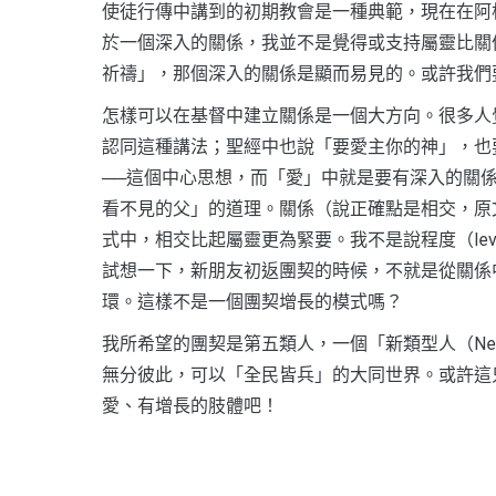
使徒行傳中講到的初期教會是一種典範，現在在阿
於一個深入的關係，我並不是覺得或支持屬靈比關
祈禱」，那個深入的關係是顯而易見的。或許我們
怎樣可以在基督中建立關係是一個大方向。很多人
認同這種講法；聖經中也說「要愛主你的神」，也要
──這個中心思想，而「愛」中就是要有深入的關
看不見的父」的道理。關係（說正確點是相交，原文k
式中，相交比起屬靈更為緊要。我不是說程度（le
試想一下，新朋友初返團契的時候，不就是從關係
環。這樣不是一個團契增長的模式嗎？
我所希望的團契是第五類人，一個「新類型人（Ne
無分彼此，可以「全民皆兵」的大同世界。或許這
愛、有增長的肢體吧！