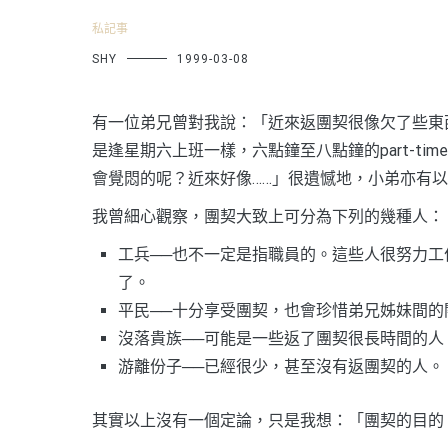
私記事
SHY
1999-03-08
有一位弟兄曾對我說：「近來返團契很像欠了些東
是逢星期六上班一樣，六點鐘至八點鐘的part-ti
會覺悶的呢？近來好像……」很遺憾地，小弟亦有
我曾細心觀察，團契大致上可分為下列的幾種人：
工兵──也不一定是指職員的。這些人很努力
了。
平民──十分享受團契，也會珍惜弟兄姊妹間的關係
沒落貴族──可能是一些返了團契很長時間的人
游離份子──已經很少，甚至沒有返團契的人。
其實以上沒有一個定論，只是我想：「團契的目的