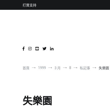
content
跳
打賞支持
到
內
容
1999
8
首頁
3 月
私記事
失樂園
失樂園