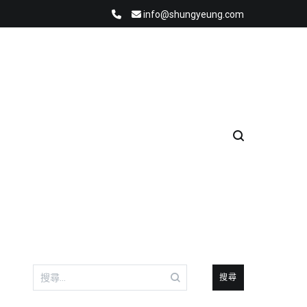
info@shungyeung.com
搜
尋
關