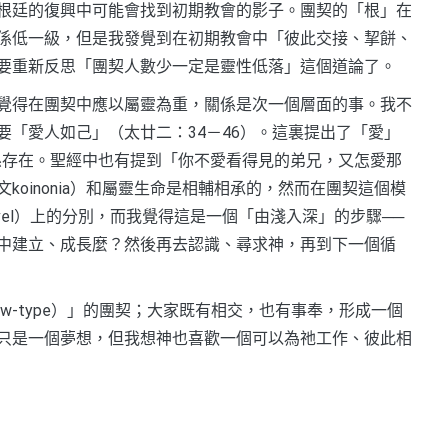
根廷的復興中可能會找到初期教會的影子。團契的「根」在
係低一級，但是我發覺到在初期教會中「彼此交接、挈餅、
要重新反思「團契人數少一定是靈性低落」這個道論了。
覺得在團契中應以屬靈為重，關係是次一個層面的事。我不
「愛人如己」（太廿二：34－46）。這裏提出了「愛」
係存在。聖經中也有提到「你不愛看得見的弟兄，又怎愛那
oinonia）和屬靈生命是相輔相承的，然而在團契這個模
vel）上的分別，而我覺得這是一個「由淺入深」的步驟──
中建立、成長麼？然後再去認識、尋求神，再到下一個循
w-type）」的團契；大家既有相交，也有事奉，形成一個
只是一個夢想，但我想神也喜歡一個可以為祂工作、彼此相