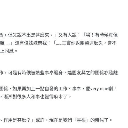
西，但又說不出是甚麼來。」又有人說：「唉！有時候真像
me嘛……」還有位姊妹問我：「……其實你返團契這麼久，會不
以上同感。
工作，可是有時候被這些事奉纏身，連團友與之的關係亦疏離
，如果再加上一點自發的工作、事奉，便very nice喇！
，漸漸對很多人和事也變得麻木了。
、作用是甚麼？」或許，現在是我們「尋根」的時候了。