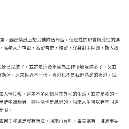
冠軍，雖然情感上想其他隊伍捧盃，但理性的現實與感性的選
，高舉大力神盃，名留青史，惟留下終身對手阿朗，斯人獨
屆便已完結了。或許是這幾年因為工作接觸足球多了，又或
治動蕩，原來世界不一樣，香港也不是我們熟悉的香港。就
盡人情冷暖，這差不多兩個月在外地的生活，或許是我的一
迷茫中體驗另一種生活也是感恩的。原來人生可以有不同選
夢魘。
如何？我還是沒有想法。回來再算吧，畢竟還有一堆鳥事要