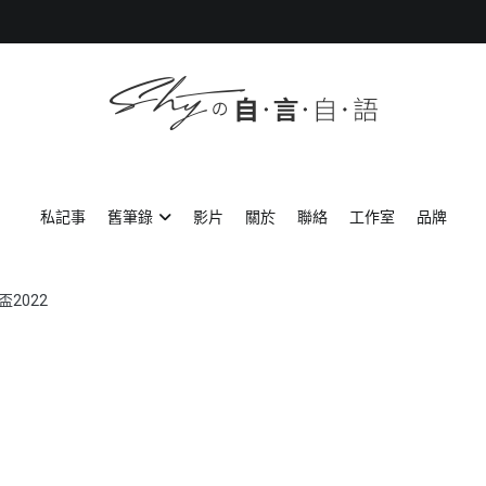
SHYの自言自語
-Just a prove of living-
私記事
舊筆錄
影片
關於
聯絡
工作室
品牌
盃2022