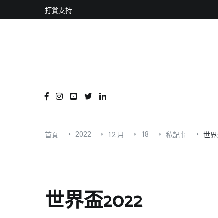
content
跳
打賞支持
到
內
容
2022
18
首頁
12 月
私記事
世界
世界盃2022