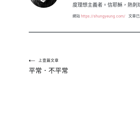
度理想主義者。信耶穌，熱刺
網站
https://shungyeung.com/
文章已
文
上壹篇文章
平常．不平常
章
導
覽