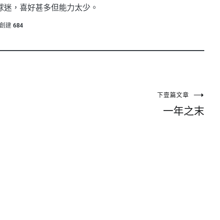
球迷，喜好甚多但能力太少。
創建
684
下壹篇文章
一年之末