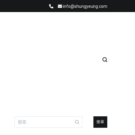
info@shungyeung.com
搜
尋
關