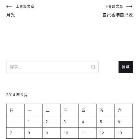
文
上壹篇文章
下壹篇文章
月光
自己香港自己救
章
導
覽
搜
尋
關
鍵
字:
2014 年 9 月
日
一
二
三
四
五
六
1
2
3
4
5
6
7
8
9
10
11
12
13