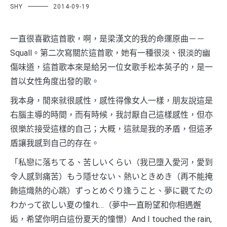
SHY
2014-09-19
一直很喜歡這首歌，啊，是梁漢文的我的命運原曲－－
Squall。第二次寫關於這首歌，她有一種很淡、很淡的幽
傷味道，這首歌本來是給另一位女歌手松本英子的，是一
首以女性角度出發的歌。
我本身，閒來就很感性，感性得像女人一樣，朋友說這是
右腦主導的時間，而有時候，我討厭自己這樣感性，但亦
很樂於接受這樣的自己；大概，這就是我的矛盾，但這矛
盾讓我感到自己的存在。
「私戀に落ちてる、苦しいくらい（我已墮入愛河，愛到
令人感到痛苦）もう隱せない、熱いときめき（再不能掩
飾這熾熱的心跳）ずっとめぐり逢うこと、夢に觀てたの
わかって欲しい夏の憧れ…（夢中一直盼望和你相遇邂
逅，希望你明白這份夏天的憧憬）And I touched the rain,