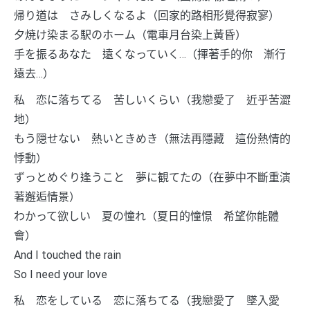
帰り道は さみしくなるよ（回家的路相形覺得寂寥）
夕焼け染まる駅のホーム（電車月台染上黃昏）
手を振るあなた 遠くなっていく…（揮著手的你 漸行
遠去…）
私 恋に落ちてる 苦しいくらい（我戀愛了 近乎苦澀
地）
もう隠せない 熱いときめき（無法再隱藏 這份熱情的
悸動）
ずっとめぐり逢うこと 夢に観てたの（在夢中不斷重演
著邂逅情景）
わかって欲しい 夏の憧れ（夏日的憧憬 希望你能體
會）
And I touched the rain
So I need your love
私 恋をしている 恋に落ちてる（我戀愛了 墜入愛