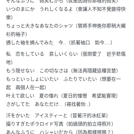
そんなふうに 微笑むから（就是因為你那樣的微笑）
いつのまにか うれしくなるよ（會讓人不知不覺變得快
樂）
ちょっと大きなあなたのシャツ（曾將手伸進你那稍大襯
衫的袖子）
通した袖を摘んでみた 今…（抓著袖口 如今……）
私 恋をしている 哀しいくらい（我戀愛了 近乎悲傷
地）
もう隠せない この切なさは（無法再隱藏這種苦楚）
もっといっしょにいたい ふたりでいたい（想要在一
起 兩個人在一起）
叶えて欲しい 夏の憧れ（夏日的憧憬 希望能實現）
さがしてた あなただけ…（尋找著你…）
汗をかいた アイスティーと（冒著汗的冰紅茶）
撮りすぎたポラロイド写真（拍過頭的拍立得照片）
あんなふうに ハシャいだから（因為那樣喧鬧？）