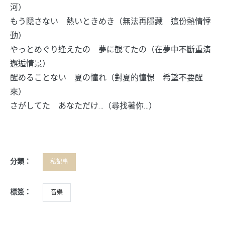
河）
もう隠さない 熱いときめき（無法再隱藏 這份熱情悸
動）
やっとめぐり逢えたの 夢に観てたの（在夢中不斷重演
邂逅情景）
醒めることない 夏の憧れ（對夏的憧憬 希望不要醒
來）
さがしてた あなただけ…（尋找著你…）
分類：
私記事
標簽：
音樂