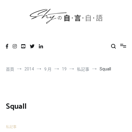
content
跳
到
內
容
SHYの自言自語
-Just a prove of living-
2014
19
Squall
首頁
9 月
私記事
Squall
私記事