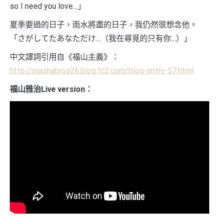
so I need you love…」
夏季要過的日子，雨水將盡的日子，我仍然很想念他。
「さがしてたあなただけ…（我在尋覓的只有你…）」
中文譯詞引用自《福山主義》：
http://mashabros26.blog.fc2.com/blog-entry-57.html
福山雅治Live version：