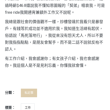
過時薪$46.8還說我不懂知恩圖報的「契弟」唱衰我，可是
free ride我開通宵兼額外工作又不說呢。
我總是跟社會的價值觀不一樣，炒樓發達於我看只是暴發
戶，有錢等於成功並不適用於我。我知道生活總有起伏，
俗語說「馬死落地行」，我從來沒有怨天尤人，所以不要
對我指指點點，是朋友會幫手，而不是二話不說就反枱不
認人。
有工作介紹，我會感謝你；有女孩子介紹，我也會感謝
你。我這個人是不是見利忘義，你懂我就會懂。
分類：
私記事
標簽：
工作