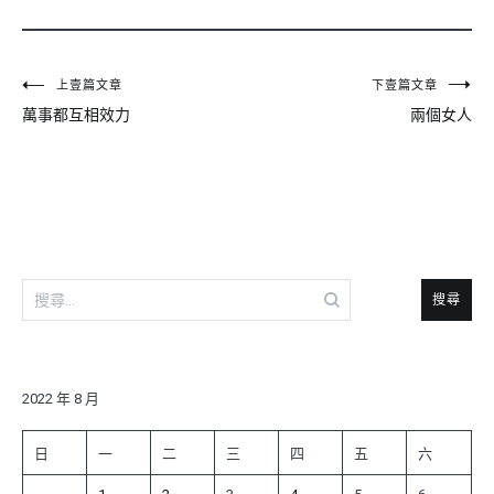
文
上壹篇文章
下壹篇文章
萬事都互相效力
兩個女人
章
導
覽
搜
尋
關
鍵
字:
2022 年 8 月
日
一
二
三
四
五
六