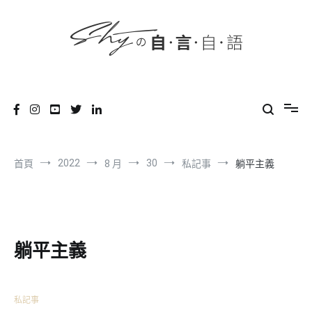
content
跳
到
內
容
SHYの自言自語
-Just a prove of living-
2022
30
首頁
8 月
私記事
躺平主義
躺平主義
私記事