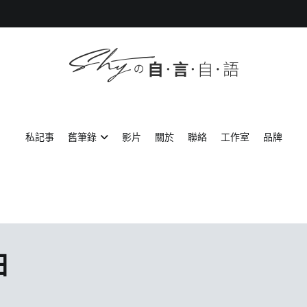
SHYの自言自語
-Just a prove of living-
私記事
舊筆錄
影片
關於
聯絡
工作室
品牌
日