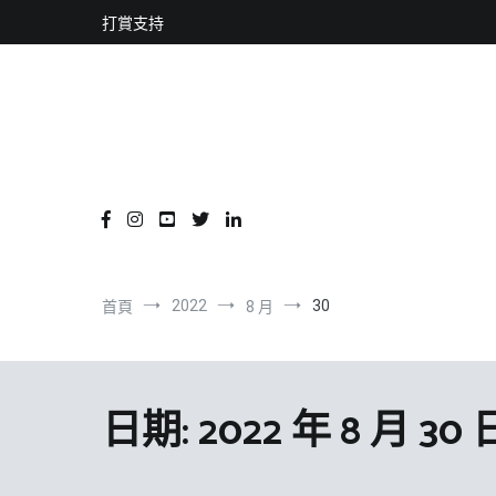
content
跳
打賞支持
到
內
容
2022
30
首頁
8 月
日期:
2022 年 8 月 30 