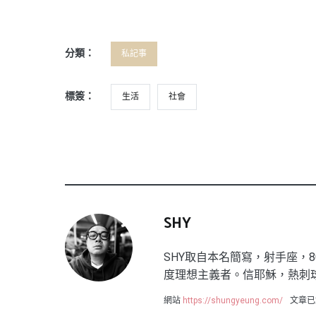
分類：
私記事
標簽：
生活
社會
SHY
SHY取自本名簡寫，射手座，8
度理想主義者。信耶穌，熱刺
網站
https://shungyeung.com/
文章已