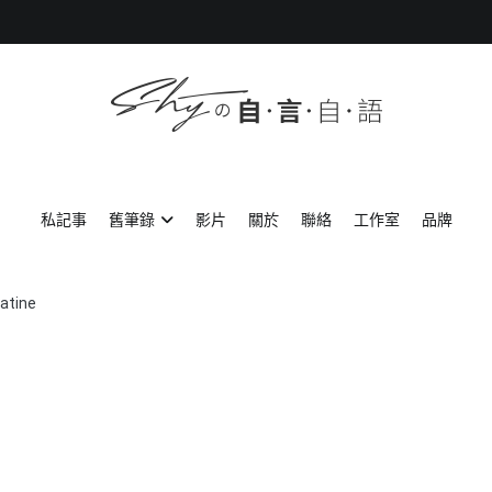
SHYの自言自語
-Just a prove of living-
私記事
舊筆錄
影片
關於
聯絡
工作室
品牌
atine