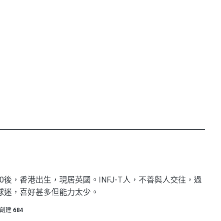
0後，香港出生，現居英國。INFJ-T人，不善與人交往，過
球迷，喜好甚多但能力太少。
創建
684