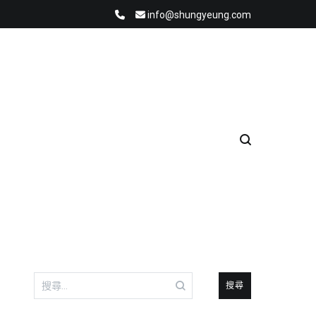
info@shungyeung.com
搜
尋
關