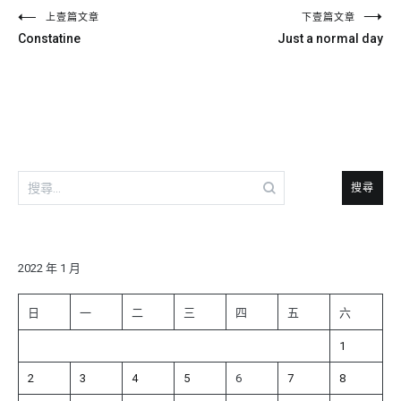
文
上壹篇文章
下壹篇文章
Constatine
Just a normal day
章
導
覽
搜
尋
關
鍵
字:
2022 年 1 月
日
一
二
三
四
五
六
1
2
3
4
5
6
7
8