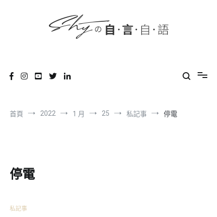
content
跳
到
內
容
SHYの自言自語
-Just a prove of living-
2022
25
首頁
1 月
私記事
停電
停電
私記事