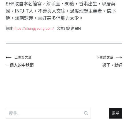
SHY取自本名簡寫，射手座，80後，香港出生，現居英
國。INFJ-T人，不善與人交往，過度理想主義者。信耶
穌，熱刺球迷，喜好甚多但能力太少。
網站
https://shungyeung.com/
文章已創建
684
文
上壹篇文章
下壹篇文章
一個人的中秋節
過了，就好
章
導
覽
搜
尋
關