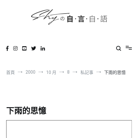
content
跳
到
內
容
SHYの自言自語
-Just a prove of living-
2000
8
首頁
10 月
私記事
下雨的思憶
下雨的思憶