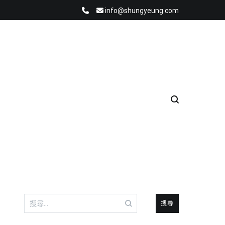
info@shungyeung.com
搜
尋
關