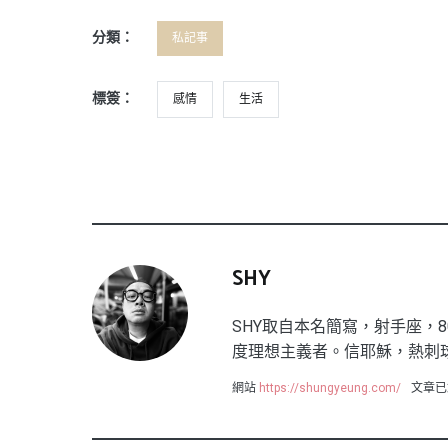
分類：
私記事
標簽：
感情
生活
SHY
SHY取自本名簡寫，射手座，8
度理想主義者。信耶穌，熱刺
網站
https://shungyeung.com/
文章已