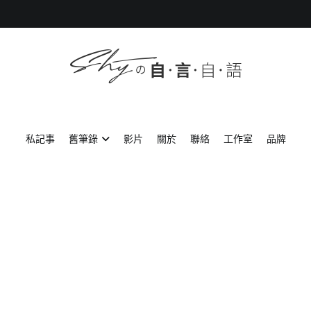
SHYの自言自語
-Just a prove of living-
私記事
舊筆錄
影片
關於
聯絡
工作室
品牌