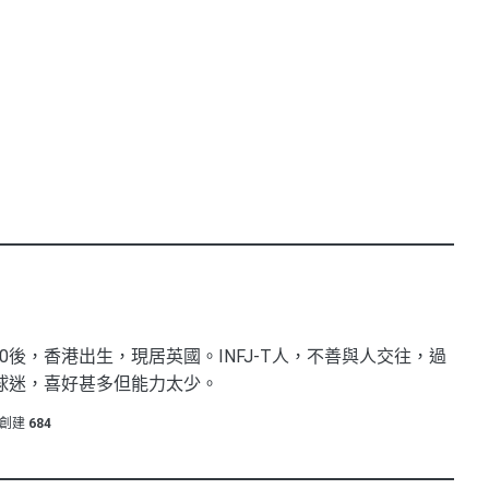
0後，香港出生，現居英國。INFJ-T人，不善與人交往，過
球迷，喜好甚多但能力太少。
創建
684