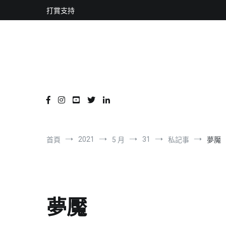
content
跳
打賞支持
到
內
容
2021
31
首頁
5 月
私記事
夢魘
夢魘