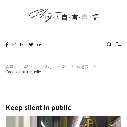
content
跳
到
內
容
SHYの自言自語
-Just a prove of living-
2017
24
首頁
10 月
私記事
Keep silent in public
Keep silent in public