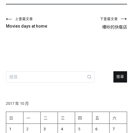
文
上壹篇文章
下壹篇文章
Movies days at home
嘈吵的快餐店
章
導
覽
搜
尋
關
鍵
字:
2017 年 10 月
日
一
二
三
四
五
六
1
2
3
4
5
6
7