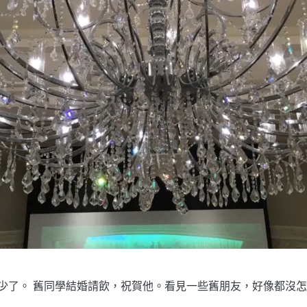
了。 舊同學結婚請飲，祝賀他。看見一些舊朋友，好像都沒怎麼變