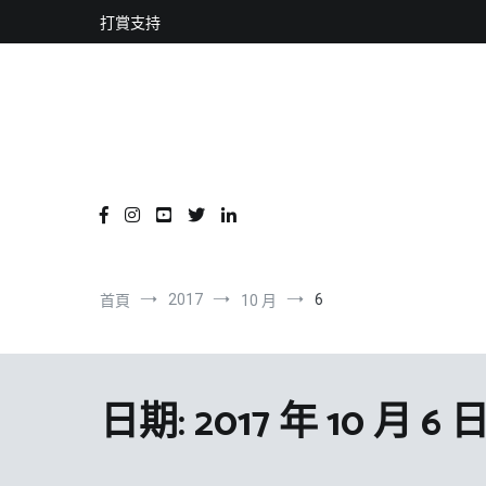
content
跳
打賞支持
到
內
容
2017
6
首頁
10 月
日期:
2017 年 10 月 6 