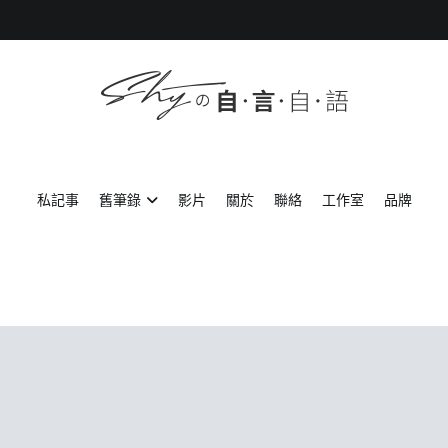
SHYの自言自語
-Just a prove of living-
私記事
舊筆錄
影片
關於
聯絡
工作室
品牌
日