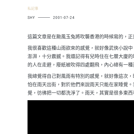
私記事
SHY
2001-07-24
這篇文章是在颱風玉兔將吹襲香港的時候寫的，正
我很喜歡這種山雨欲來的感覺，就好像武俠小說中
澎湃，十分震撼。我還記得有兒時住在七層大廈的
的人在走避，廢紙被吹得四處翻飛，內心總有一種
我總覺得自己對風雨有特別的感覺，就好像這次，
怕在雨天出街，對於他們來說雨天只能在家睡覺。
覺，彷彿把一切都洗淨了。雨天，其實是很多東西