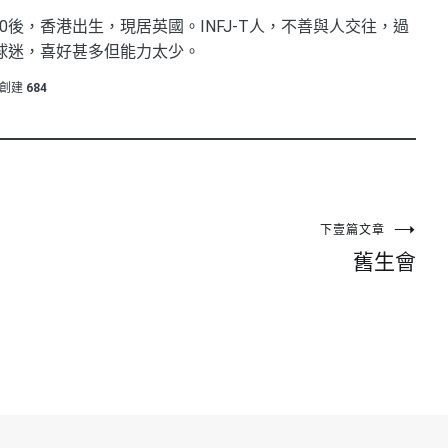
0後，香港出生，現居英國。INFJ-T人，不善與人交往，過
球迷，喜好甚多但能力太少。
創建
684
下壹篇文章
舊生會