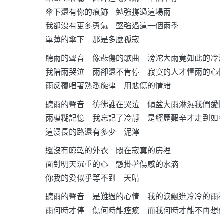
傘下還有你的痕跡 勉強撐過這場雨
我卻沒有更多勇氣 堅強過這一個雨季
單薄的傘下 那是多麼孤寂
聽雨的聲音 像悲傷的歌曲 滂沱大雨竟如此的冷
我陪雨哭泣 雨卻還不肯停 寂寞的人才懂雨的心
雨反覆唱著熟悉旋律 用悲傷的情緒
聽雨的聲音 彷彿誰在哭泣 傾盆大雨淋濕我們愛
雨模糊記憶 我忘記了冷靜 是經歷艱辛才走到如
這漫長的路還有多少 泥濘
還沒有晾乾的外衣 悶在寂寞的房裡
面對明天沉重的心 懸掛著傷感的水滴
你我的愛似乎等不到 天晴
聽雨的聲音 是難過的心情 我的淚飄進冷冷的雨
雨何時才停 傷何時能痊癒 而我何時才能不再想