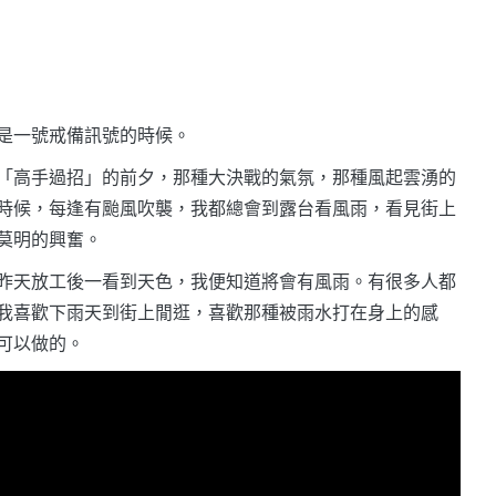
是一號戒備訊號的時候。
「高手過招」的前夕，那種大決戰的氣氛，那種風起雲湧的
時候，每逢有颱風吹襲，我都總會到露台看風雨，看見街上
莫明的興奮。
昨天放工後一看到天色，我便知道將會有風雨。有很多人都
我喜歡下雨天到街上閒逛，喜歡那種被雨水打在身上的感
可以做的。