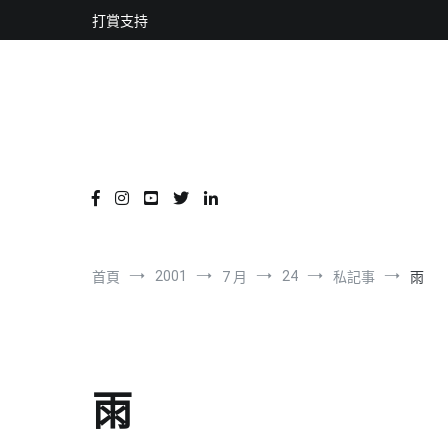
content
跳
打賞支持
到
內
容
2001
24
首頁
7 月
私記事
雨
雨