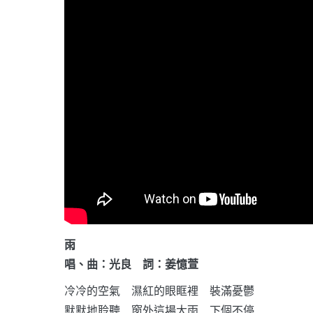
雨
唱、曲：光良 詞：姜憶萱
冷冷的空氣 濕紅的眼眶裡 裝滿憂鬱
默默地聆聽 窗外這場大雨 下個不停