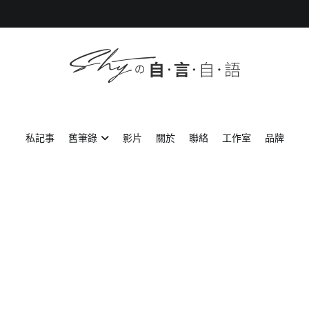
SHYの自言自語
-Just a prove of living-
私記事
舊筆錄
影片
關於
聯絡
工作室
品牌