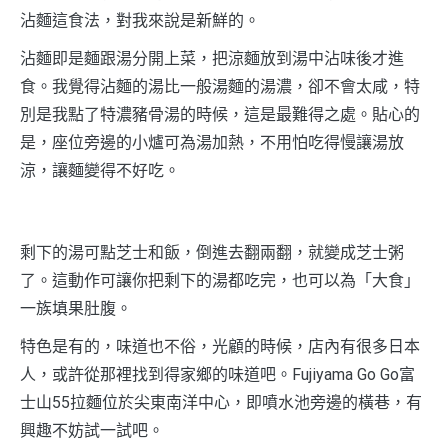
沾麵這食法，對我來說是新鮮的。
沾麵即是麵跟湯分開上菜，把涼麵放到湯中沾味後才進
食。我覺得沾麵的湯比一般湯麵的湯濃，卻不會太咸，特
別是我點了特濃豬骨湯的時候，這是最難得之處。貼心的
是，座位旁邊的小爐可為湯加熱，不用怕吃得慢讓湯放
涼，讓麵變得不好吃。
剩下的湯可點芝士和飯，倒進去翻兩翻，就變成芝士粥
了。這動作可讓你把剩下的湯都吃完，也可以為「大食」
一族填果肚腹。
特色是有的，味道也不俗，光顧的時候，店內有很多日本
人，或許從那裡找到得家鄉的味道吧。Fujiyama Go Go富
士山55拉麵位於尖東南洋中心，即噴水池旁邊的橫巷，有
興趣不妨試一試吧。