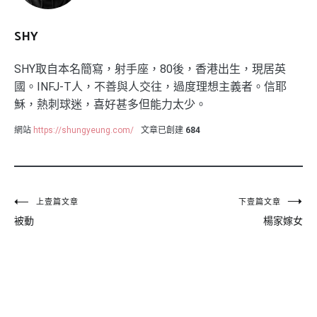
SHY
SHY取自本名簡寫，射手座，80後，香港出生，現居英
國。INFJ-T人，不善與人交往，過度理想主義者。信耶
穌，熱刺球迷，喜好甚多但能力太少。
網站
https://shungyeung.com/
文章已創建
684
文
上壹篇文章
下壹篇文章
被動
楊家嫁女
章
導
覽