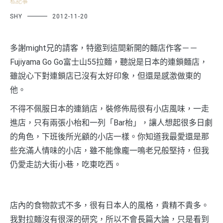
私記事
SHY
2012-11-20
多謝might兄的請客，特邀到這間新開的麵店作客－－
Fujiyama Go Go富士山55拉麵，聽說是日本的連鎖麵店，
雖說心下對連鎖店已沒有太好印象，但還是感激做東的
他。
不得不佩服日本的連銷店，裝修佈局很有小店風味，一走
進店，只有兩張小枱和一列「Bar枱」，讓人想起很多日劇
的角色，下班後所光顧的小店一樣。你知道我最愛還是那
些充滿人情味的小店，雖不能像龐一鳴老兄般堅持，但我
仍愛走訪大街小巷，吃東吃西。
店內的食物款式不多，很有日本人的風格，貴精不貴多。
我對拉麵沒有很深的研究，所以不會長篇大論，只是看到