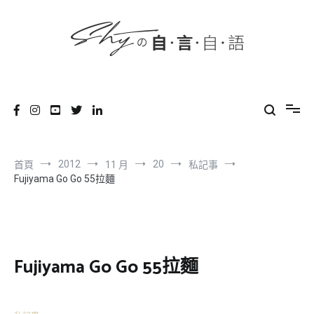
content
跳
到
內
容
SHYの自言自語
-Just a prove of living-
2012
20
首頁
11 月
私記事
Fujiyama Go Go 55拉麵
Fujiyama Go Go 55拉麵