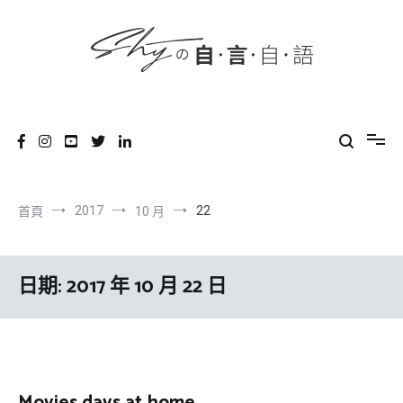
content
跳
到
內
容
SHYの自言自語
-Just a prove of living-
2017
22
首頁
10 月
日期:
2017 年 10 月 22 日