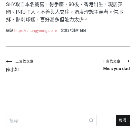
SHY取自本名簡寫，射手座，80後，香港出生，現居英
國。INFJ-T人，不善與人交往，過度理想主義者。信耶
穌，熱刺球迷，喜好甚多但能力太少。
網站
https://shungyeung.com/
文章已創建
684
文
上壹篇文章
下壹篇文章
Miss you dad
陳小姐
章
導
覽
搜
尋
關