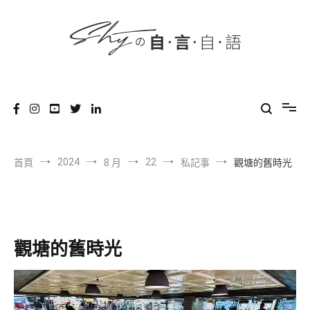
content
跳
到
內
容
SHYの自言自語
-Just a prove of living-
2024
22
首頁
8 月
私記事
觀塘的舊時光
觀塘的舊時光