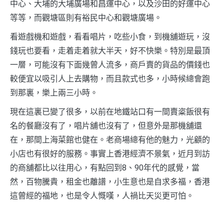
中心、大埔的大埔廣場和昌運中心，以及沙田的好運中心
等等，而觀塘區則有裕民中心和觀塘廣場。
看遊戲機和遊戲，看看唱片，吃些小食，到機舖遊玩，沒
錢玩也要看，走着走着就大半天，好不快樂。特別是最頂
一層，可能沒有下面幾曾人流多，商戶賣的貨品的價錢也
較便宜以吸引人上去購物，而且款式也多，小時候總會跑
到那裏，樂上兩三小時。
現在這裏已變了很多，以前在地鐵站口有一間賣粢飯很有
名的餐廳沒有了，唱片舖也沒有了，但意外是那機舖還
在，那間上海菜館也健在。老商場總有他的魅力，光顧的
小店也有很好的服務。事實上香港經濟不景氣，近月到訪
的商舖都比以往用心，有點回到8、90年代的感覺，當
然，百物騰貴，租金也離譜，小生意也是自求多福，香港
這曾經的福地，也是令人慨嘆，人禍比天災更可怕。