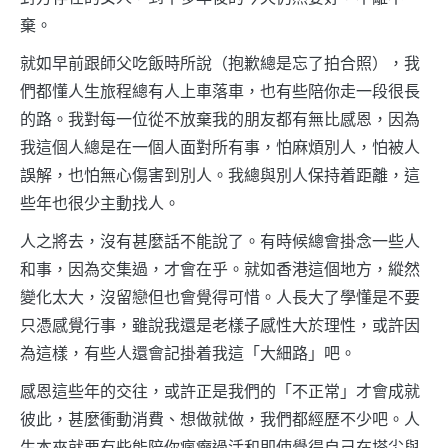
棄。
就如早前跟師父吃飯時所說（抱歉總是忘了拍合照），我
們都懂人生旅程總有人上車落車，也有些陪你走一段很長
的路。我對每一位從不放棄我的朋友都有無比感恩，因為
我這個人總是在一個人面對所有事，怕麻煩別人，怕被人
誤解，也怕無心傷害到別人。我總與別人保持着距離，這
些年也很少主動找人。
人之將去，沒有甚麼話不能說了。有時候總會掛念一些人
和事，因為交集過，才會在乎。就如香港這個地方，縱然
變化太大，沒留戀但也會覺得可惜。人長大了學懂是不要
只憑感覺行事，雖說我還是老樣子感性大於理性，或許因
為這樣，有些人還會記掛着我這「大細路」吧。
感恩這些年的交往，或許正是我們的「不正常」才會成就
彼此，甚麼衝動消費、想做就做，我們都經歷不少吧。人
生本來就要有些能陪你瘋癲過活和即使覺得自己在塔尖與