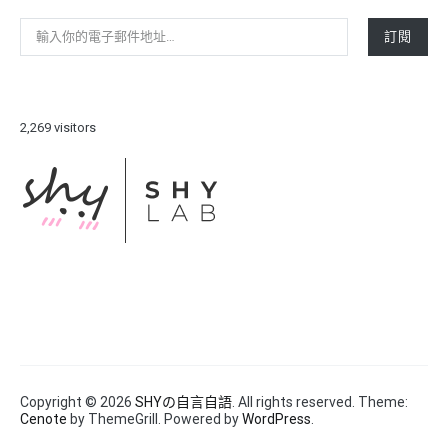
輸入你的電子郵件地址…
訂閱
2,269 visitors
Copyright © 2026
SHYの自言自語
. All rights reserved. Theme:
Cenote
by ThemeGrill. Powered by
WordPress
.