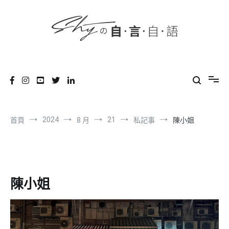
content
跳
到
內
容
SHYの自言自語
-Just a prove of living-
2024
21
首頁
8 月
私記事
陳小姐
陳小姐