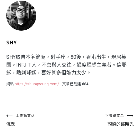
SHY
SHY取自本名簡寫，射手座，80後，香港出生，現居英
國。INFJ-T人，不善與人交往，過度理想主義者。信耶
穌，熱刺球迷，喜好甚多但能力太少。
網站
https://shungyeung.com/
文章已創建
684
文
上壹篇文章
下壹篇文章
沉默
觀塘的舊時光
章