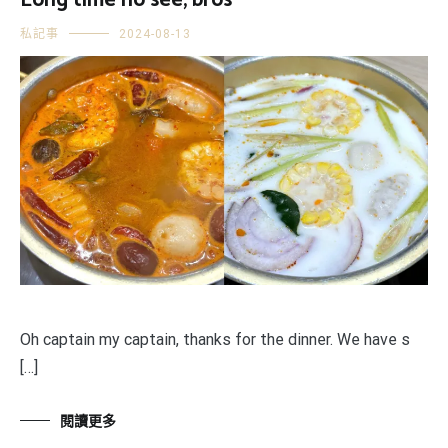
Long time no see, bros
私記事
2024-08-13
Oh captain my captain, thanks for the dinner. We have s
[…]
閱讀更多