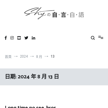
content
跳
到
內
容
SHYの自言自語
-Just a prove of living-
2024
13
首頁
8 月
日期:
2024 年 8 月 13 日