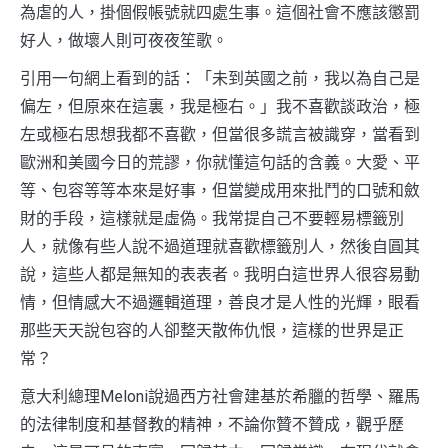
為虐的人，掛個假帳號就四處生事。這個社會不應該懲罰
好人，做壞人則可夜夜笙歌。
引用一句網上看到的話：「未到英國之前，我以為自己是
偏左，但原來在這裏，我是極右。」我不喜歡談政治，極
左或極右思想我都不喜歡，但當很多謊言被識穿，當看到
歐洲和美國今日的荒謬，你就懂這句話的含義。大愛、平
等、包容等等本來是好事，但當變成用來批鬥的口號和斂
財的手段，這樣就是虛偽。我常提自己不要輕易標籤別
人，就像有些人說不過道理就喜歡標籤別人，然後自圓其
說，這些人都是無知的表表者。我明白這世界人很容易動
情，但情感大不過邏輯道理，善良才是人性的光輝，眼看
那些天天說包容的人卻整天散佈仇恨，這樣的世界是正
常？
意大利總理Meloni說過西方社會建基於希臘的哲學、羅馬
的法律制度和基督教的精神，不論你贊不贊成，觀乎歷