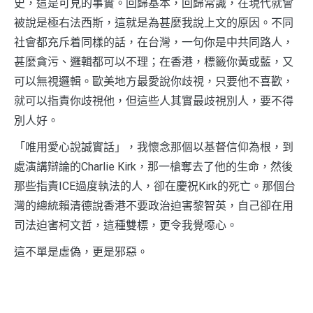
史，這是可見的事實。回歸基本，回歸常識，在現代就會
被說是極右法西斯，這就是為甚麼我說上文的原因。不同
社會都充斥着同樣的話，在台灣，一句你是中共同路人，
甚麼貪污、邏輯都可以不理；在香港，標籤你黃或藍，又
可以無視邏輯。歐美地方最愛說你歧視，只要他不喜歡，
就可以指責你歧視他，但這些人其實最歧視別人，要不得
別人好。
「唯用愛心說誠實話」，我懷念那個以基督信仰為根，到
處演講辯論的Charlie Kirk，那一槍奪去了他的生命，然後
那些指責ICE過度執法的人，卻在慶祝Kirk的死亡。那個台
灣的總統賴清德說香港不要政治迫害黎智英，自己卻在用
司法迫害柯文哲，這種雙標，更令我覺噁心。
這不單是虛偽，更是邪惡。