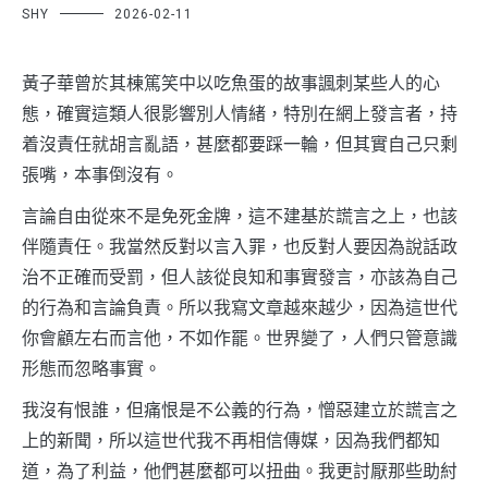
SHY
2026-02-11
黃子華曾於其棟篤笑中以吃魚蛋的故事諷刺某些人的心
態，確實這類人很影響別人情緒，特別在網上發言者，持
着沒責任就胡言亂語，甚麼都要踩一輪，但其實自己只剩
張嘴，本事倒沒有。
言論自由從來不是免死金牌，這不建基於謊言之上，也該
伴隨責任。我當然反對以言入罪，也反對人要因為說話政
治不正確而受罰，但人該從良知和事實發言，亦該為自己
的行為和言論負責。所以我寫文章越來越少，因為這世代
你會顧左右而言他，不如作罷。世界變了，人們只管意識
形態而忽略事實。
我沒有恨誰，但痛恨是不公義的行為，憎惡建立於謊言之
上的新聞，所以這世代我不再相信傳媒，因為我們都知
道，為了利益，他們甚麼都可以扭曲。我更討厭那些助紂