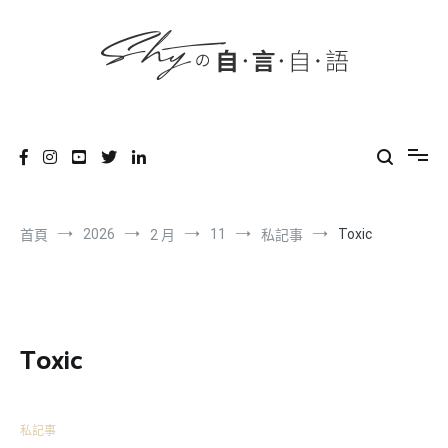
content
跳
到
內
容
SHYの自言自語
-Just a prove of living-
2026
11
Toxic
首頁
2 月
私記事
Toxic
私記事