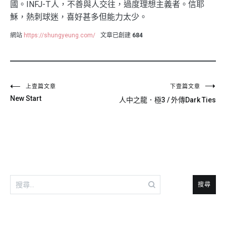
國。INFJ-T人，不善與人交往，過度理想主義者。信耶
穌，熱刺球迷，喜好甚多但能力太少。
網站
https://shungyeung.com/
文章已創建
684
文
上壹篇文章
下壹篇文章
New Start
人中之龍．極3 / 外傳Dark Ties
章
導
覽
搜
尋
關
鍵