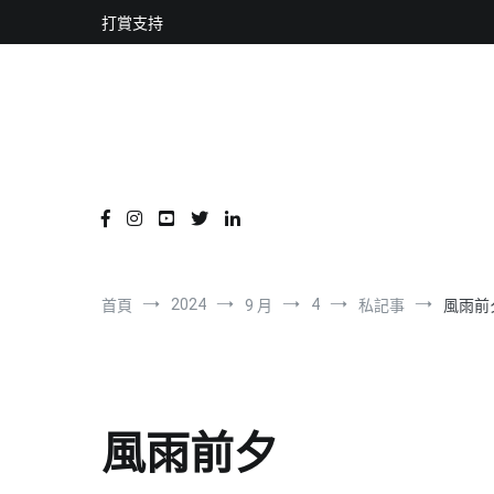
content
跳
打賞支持
到
內
容
2024
4
首頁
9 月
私記事
風雨前
風雨前夕