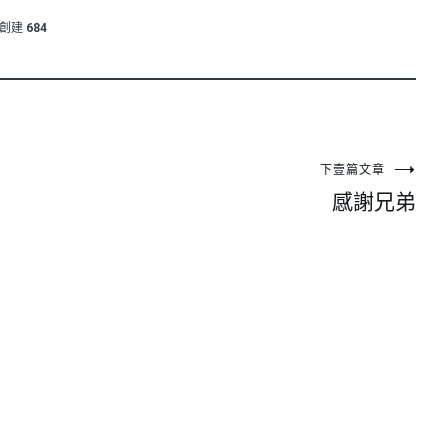
創建
684
下壹篇文章
感謝兄弟