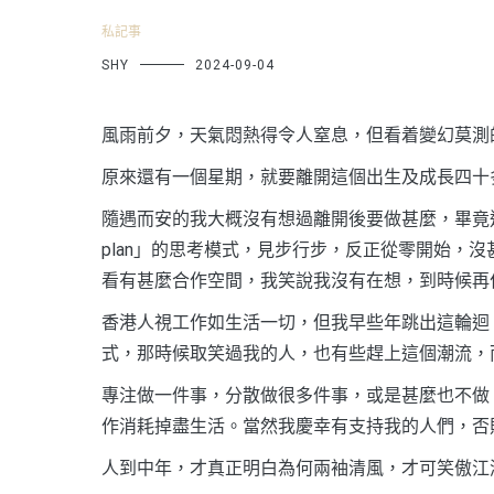
私記事
SHY
2024-09-04
風雨前夕，天氣悶熱得令人窒息，但看着變幻莫測
原來還有一個星期，就要離開這個出生及成長四十
隨遇而安的我大概沒有想過離開後要做甚麼，畢竟這幾
plan」的思考模式，見步行步，反正從零開始，
看有甚麼合作空間，我笑說我沒有在想，到時候再
香港人視工作如生活一切，但我早些年跳出這輪迴，近
式，那時候取笑過我的人，也有些趕上這個潮流，
專注做一件事，分散做很多件事，或是甚麼也不做
作消耗掉盡生活。當然我慶幸有支持我的人們，否
人到中年，才真正明白為何兩袖清風，才可笑傲江