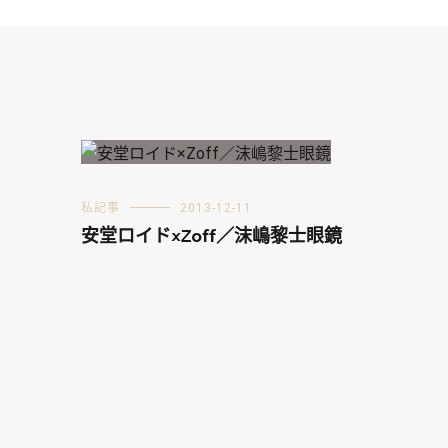
私記事
2013-12-11
安堂ロイド×Zoff／沫嶋黎士眼鏡