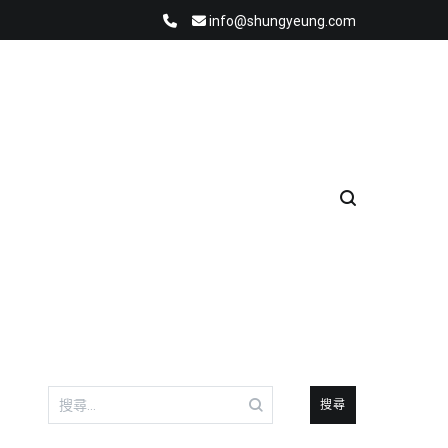
info@shungyeung.com
搜
尋
關