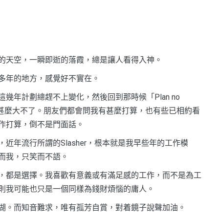
的天空，一瞬即逝的落霞，總是讓人看得入神。
多年的地方，感覺好不實在。
年計劃總趕不上變化，然後回到那時候「Plan no
沒甚麼大不了。朋友們都會問我有甚麼打算，也有些已相約看
作打算，倒不是門面話。
年流行所謂的Slasher，根本就是我早些年的工作模
而我，只笑而不語。
，都是選擇。我喜歡有意義或有滿足感的工作，而不是為工
則我可能也只是一個同樣為錢財煩惱的庸人。
湖。而知音難求，唯有孤芳自賞，對着鏡子說聲加油。