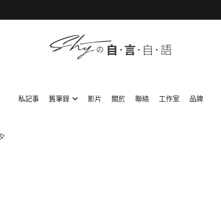
SHYの自言自語
-Just a prove of living-
私記事
舊筆錄
影片
關於
聯絡
工作室
品牌
夕