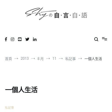
content
跳
到
內
容
SHYの自言自語
-Just a prove of living-
2013
11
首頁
8 月
私記事
一個人生活
一個人生活
私記事