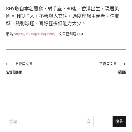
SHY取自本名簡寫，射手座，80後，香港出生，現居英
國。INFJ-T人，不善與人交往，過度理想主義者。信耶
穌，熱刺球迷，喜好甚多但能力太少。
網站
https://shungyeung.com/
文章已創建
684
文
上壹篇文章
下壹篇文章
愛到瘋癲
蘊釀
章
導
覽
搜
尋