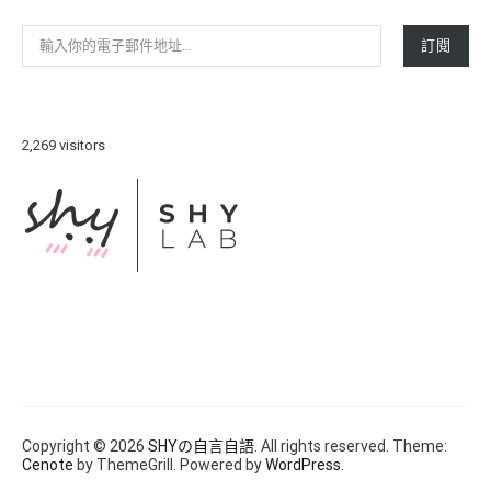
輸入你的電子郵件地址…
訂閱
2,269 visitors
Copyright © 2026
SHYの自言自語
. All rights reserved. Theme:
Cenote
by ThemeGrill. Powered by
WordPress
.