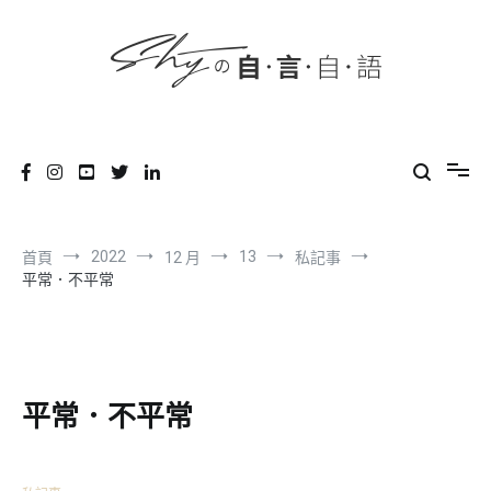
content
跳
到
內
容
SHYの自言自語
-Just a prove of living-
2022
13
首頁
12 月
私記事
平常．不平常
平常．不平常