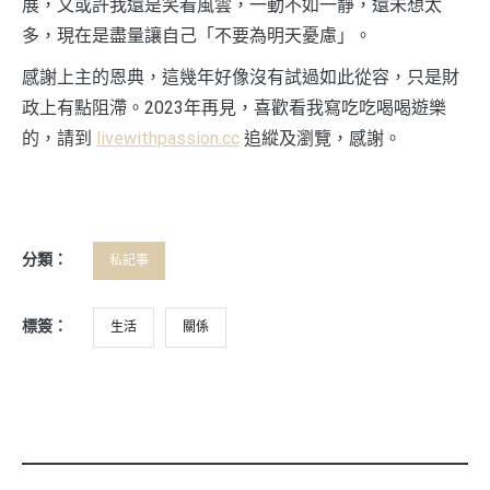
展，又或許我還是笑看風雲，一動不如一靜，還未想太
多，現在是盡量讓自己「不要為明天憂慮」。
感謝上主的恩典，這幾年好像沒有試過如此從容，只是財
政上有點阻滯。2023年再見，喜歡看我寫吃吃喝喝遊樂
的，請到
livewithpassion.cc
追縱及瀏覽，感謝。
分類：
私記事
標簽：
生活
關係