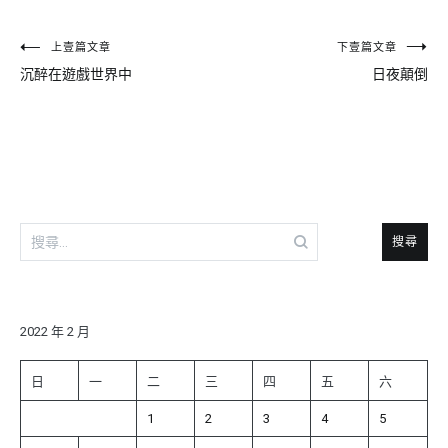
文
上壹篇文章
下壹篇文章
沉醉在遊戲世界中
日夜顛倒
章
導
覽
搜
尋
關
鍵
字:
2022 年 2 月
日
一
二
三
四
五
六
1
2
3
4
5