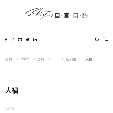
content
跳
到
內
容
SHYの自言自語
-Just a prove of living-
2022
11
首頁
2 月
私記事
人禍
人禍
私記事