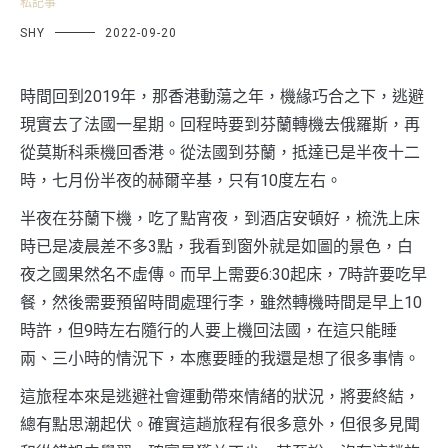
私記事
SHY
2022-09-20
時間回到2019年，那香港動蕩之年，機緣巧合之下，逃避
現實去了法國一星期。回程時要到芬蘭轉機去俄羅斯，再
從莫斯科乘機回香港。從法國到芬蘭，抵達已是半夜十二
時，七月份半夜的赫爾辛基，只有10度左右。
半夜在芬蘭下機，吃了點宵夜，到酒店安頓好，梳洗上床
時已是凌晨差不多3點，我看到窗外就是如圖的景色，白
夜之國果然名不虛傳。而早上需要6:30起床，7時許要吃早
餐，然後需要預留時間處理行李，雖然轉機時間是早上10
時許，但9時左右隨行的人要上機回法國，在這只能睡
兩、三小時的情況下，本應要睡的我還是想了很多事情。
這旅程本來是逃避社會運動帶來情緒的狀況，將要終結，
總有點思潮起伏。確實這趟旅程有很多意外，但很多見聞