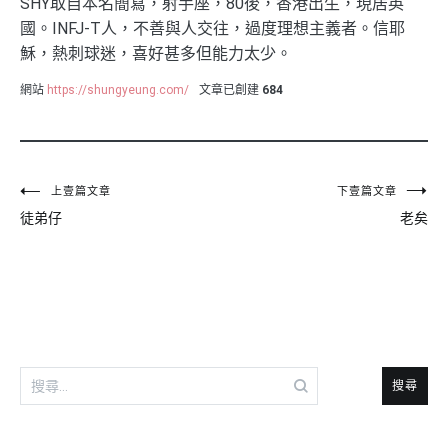
SHY取自本名簡寫，射手座，80後，香港出生，現居英
國。INFJ-T人，不善與人交往，過度理想主義者。信耶
穌，熱刺球迷，喜好甚多但能力太少。
網站
https://shungyeung.com/
文章已創建
684
文
上壹篇文章
下壹篇文章
徒弟仔
老矣
章
導
覽
搜
尋
關