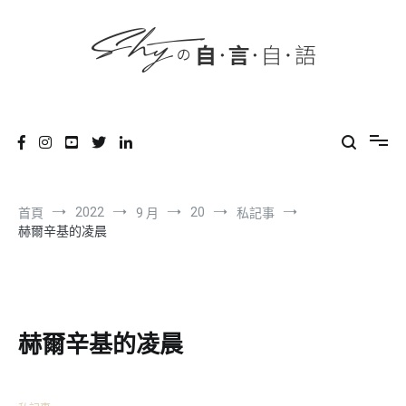
content
跳
到
內
容
SHYの自言自語
-Just a prove of living-
2022
20
首頁
9 月
私記事
赫爾辛基的凌晨
赫爾辛基的凌晨