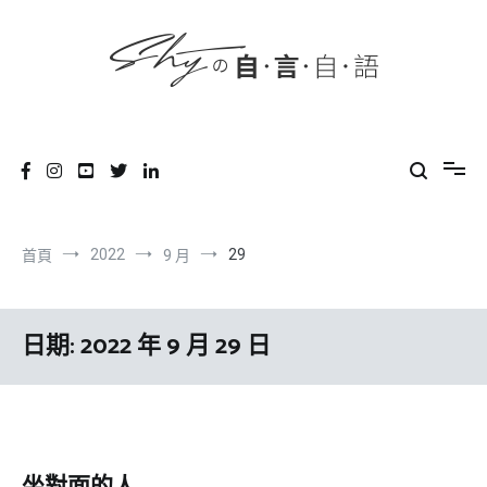
content
跳
到
內
容
SHYの自言自語
-Just a prove of living-
2022
29
首頁
9 月
日期:
2022 年 9 月 29 日