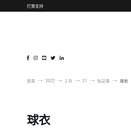
content
跳
打賞支持
到
內
容
2022
21
首頁
2 月
私記事
球衣
球衣