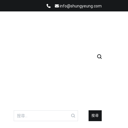
info@shungyeung.com
搜
尋
關