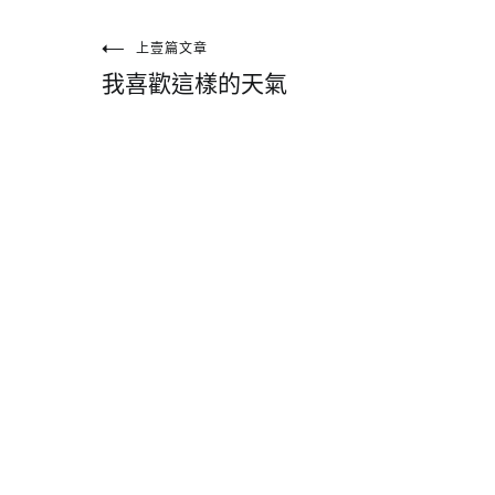
文
上壹篇文章
我喜歡這樣的天氣
章
導
覽