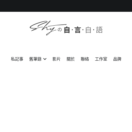
SHYの自言自語
-Just a prove of living-
私記事
舊筆錄
影片
關於
聯絡
工作室
品牌