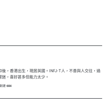
0後，香港出生，現居英國。INFJ-T人，不善與人交往，過
球迷，喜好甚多但能力太少。
創建
684