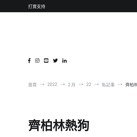
content
跳
打賞支持
到
內
容
2022
22
首頁
2 月
私記事
齊柏
齊柏林熱狗