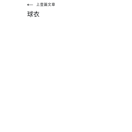
文
上壹篇文章
球衣
章
導
覽