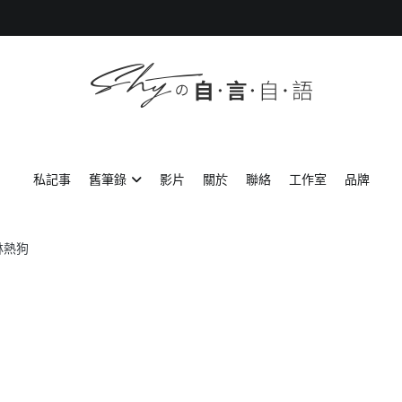
SHYの自言自語
-Just a prove of living-
私記事
舊筆錄
影片
關於
聯絡
工作室
品牌
林熱狗