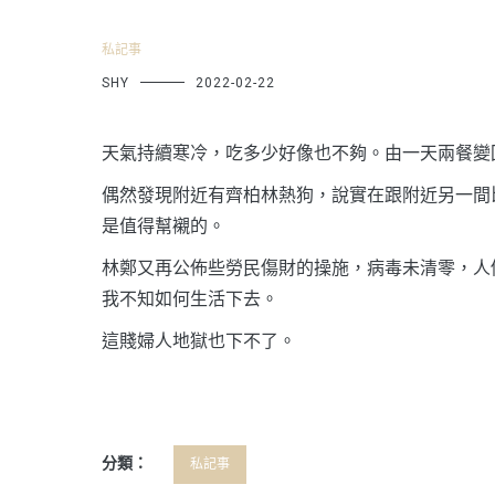
私記事
SHY
2022-02-22
天氣持續寒冷，吃多少好像也不夠。由一天兩餐變
偶然發現附近有齊柏林熱狗，說實在跟附近另一間
是值得幫襯的。
林鄭又再公佈些勞民傷財的操施，病毒未清零，人
我不知如何生活下去。
這賤婦人地獄也下不了。
分類：
私記事