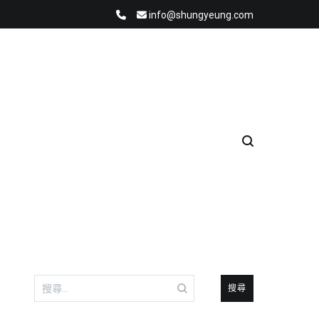
info@shungyeung.com
搜
尋
關