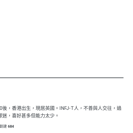
0後，香港出生，現居英國。INFJ-T人，不善與人交往，過
球迷，喜好甚多但能力太少。
創建
684