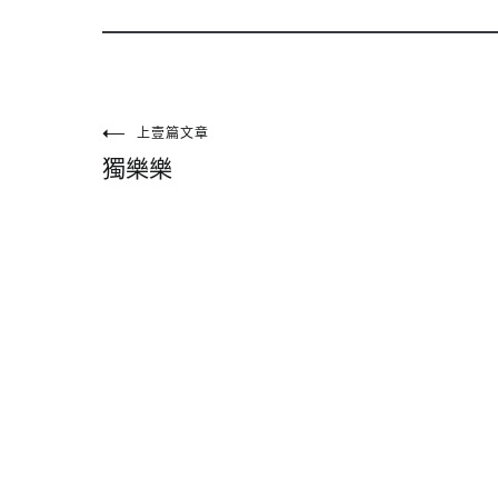
文
上壹篇文章
獨樂樂
章
導
覽