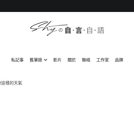
SHYの自言自語
-Just a prove of living-
私記事
舊筆錄
影片
關於
聯絡
工作室
品牌
歡這樣的天氣