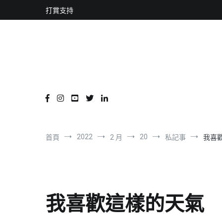
content
跳
打賞支持
到
內
容
2022
20
首頁
2 月
私記事
我喜
我喜歡這樣的天氣