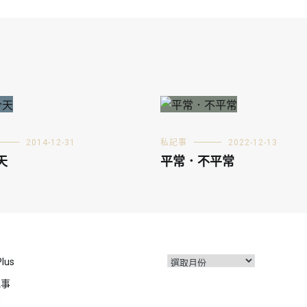
2014-12-31
私記事
2022-12-13
天
平常．不平常
彙
Plus
整
記事
事