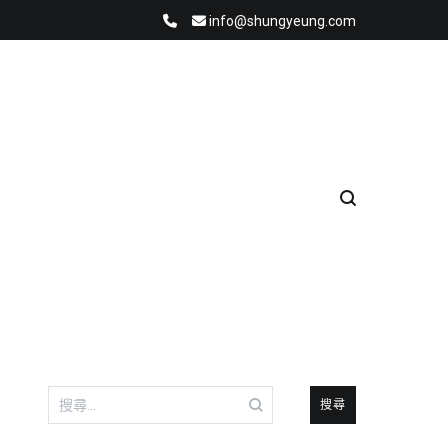
info@shungyeung.com
搜
尋
關