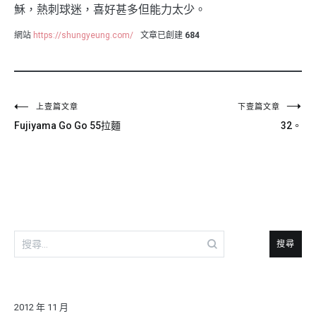
穌，熱刺球迷，喜好甚多但能力太少。
網站
https://shungyeung.com/
文章已創建
684
文
上壹篇文章
下壹篇文章
Fujiyama Go Go 55拉麵
32。
章
導
覽
搜
尋
關
鍵
字:
2012 年 11 月