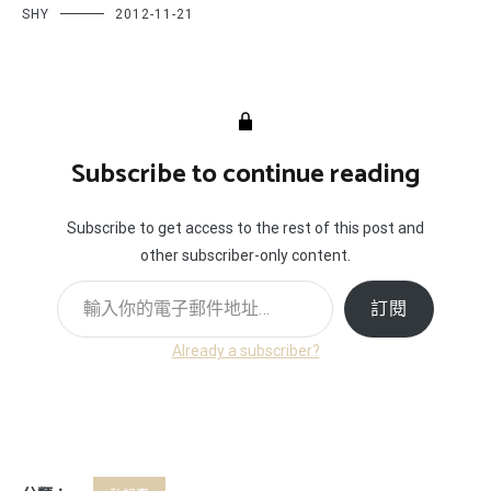
SHY
2012-11-21
Subscribe to continue reading
Subscribe to get access to the rest of this post and
other subscriber-only content.
輸入你的電子郵件地址…
訂閱
Already a subscriber?