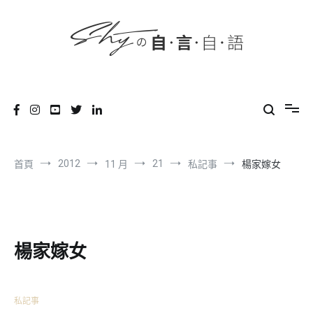
content
跳
到
內
容
SHYの自言自語
-Just a prove of living-
2012
21
首頁
11 月
私記事
楊家嫁女
楊家嫁女
私記事