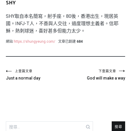
SHY
SHY取自本名簡寫，射手座，80後，香港出生，現居英
國。INFJ-T人，不善與人交往，過度理想主義者。信耶
穌，熱刺球迷，喜好甚多但能力太少。
網站
https://shungyeung.com/
文章已創建
684
文
上壹篇文章
下壹篇文章
Just a normal day
God will make a way
章
導
覽
搜