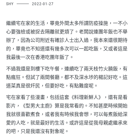
SHY
2022-01-27
繼續宅在家的生活，畢竟外間太多所謂防疫操施，一不小
心要強檢或被捉去隔離就更煩了。老闆說連團年飯也不舉
辦了，因為公司附近有確診人士出入過，我本來還很期待
的，畢竟也不知道還有幾多次可以一起吃飯，又或者這是
我最後一次在香港吃團年飯了。
不過我還是到樓下吃午餐，連續吃了兩天枝竹火腩飯，有
點瘋狂。但試了兩間餐廳，都不及深水埗的楊記好吃。這
道菜真是很㶥民，但要好吃，有點難度呢。
宅在家看了些漫畫，包括這套《料理新鮮人》，還有是看
影片，《型男大主廚》算是我常看的。不知甚麼時候開始
我就很喜歡煮食，或者我有時候我會想，可以每煮飯給深
愛的人吃，就是最好的生活。或許這是從我母親處繼承來
的吧，只是我還沒有對象呢。