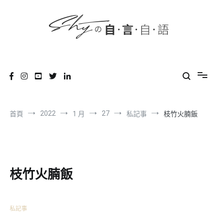
content
跳
到
內
容
SHYの自言自語
-Just a prove of living-
2022
27
首頁
1 月
私記事
枝竹火腩飯
枝竹火腩飯
私記事