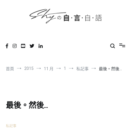
content
跳
到
內
容
SHYの自言自語
-Just a prove of living-
2015
1
首頁
11 月
私記事
最後。然後…
最後。然後…
私記事