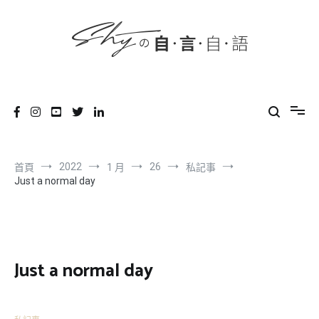
content
跳
到
內
容
SHYの自言自語
-Just a prove of living-
2022
26
首頁
1 月
私記事
Just a normal day
Just a normal day