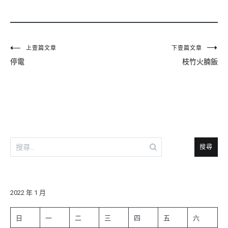
文
上壹篇文章
下壹篇文章
停電
枝竹火腩飯
章
導
覽
搜
尋
關
鍵
字:
2022 年 1 月
日
一
二
三
四
五
六