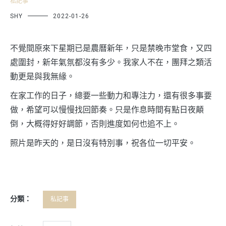
私記事
SHY
2022-01-26
不覺間原來下星期已是農曆新年，只是禁晚巿堂食，又四
處圍封，新年氣氛都沒有多少。我家人不在，團拜之類活
動更是與我無緣。
在家工作的日子，總要一些動力和專注力，還有很多事要
做，希望可以慢慢找回節奏。只是作息時間有點日夜顛
倒，大概得好好調節，否則進度如何也追不上。
照片是昨天的，是日沒有特別事，祝各位一切平安。
分類：
私記事