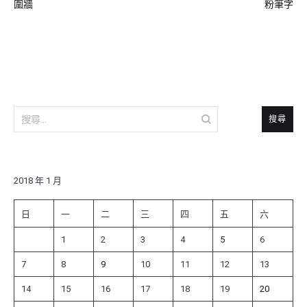
圍牆
粉筆字
章
導
覽
搜
尋
關
鍵
字:
2018 年 1 月
日
一
二
三
四
五
六
1
2
3
4
5
6
7
8
9
10
11
12
13
14
15
16
17
18
19
20