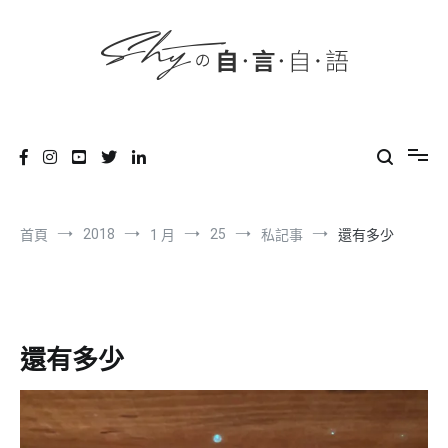
content
跳
到
內
容
SHYの自言自語
-Just a prove of living-
2018
25
首頁
1 月
私記事
還有多少
還有多少