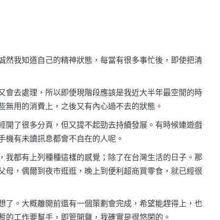
誠然我知道自己的精神狀態，每當有很多事忙後，即使把清
又會去處理，所以即便現階段應該是我近大半年最空閒的時
些無用的消費上，之後又有內心過不去的狀態。
經開了很多分頁，但又提不起勁去持續發展。有時候連遊戲
手機有未讀訊息都會不自在的人呢。
，我都有上列種種這樣的感覺；除了在台灣生活的日子。那
父母，偶爾到夜巿逛逛，晚上到便利超商買零食，就已經很
想了。大概離開前還有一個策劃會完成，希望能趕得上，也
暫的工作要幫手，即管開聲，我確實是很悠閑的。