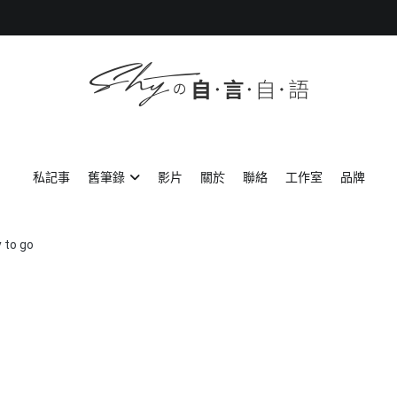
SHYの自言自語
-Just a prove of living-
私記事
舊筆錄
影片
關於
聯絡
工作室
品牌
 to go