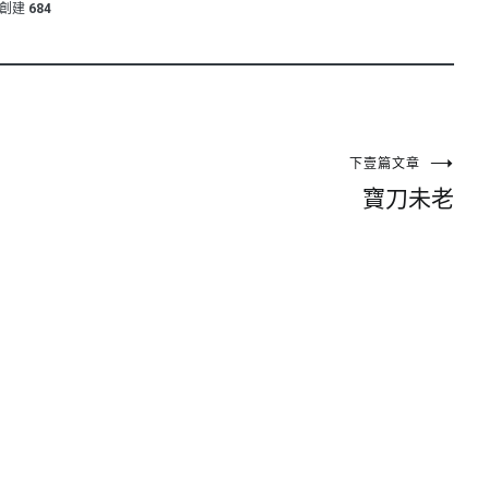
創建
684
下壹篇文章
寶刀未老