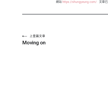
網站
https://shungyeung.com/
文章已
文
上壹篇文章
Moving on
章
導
覽