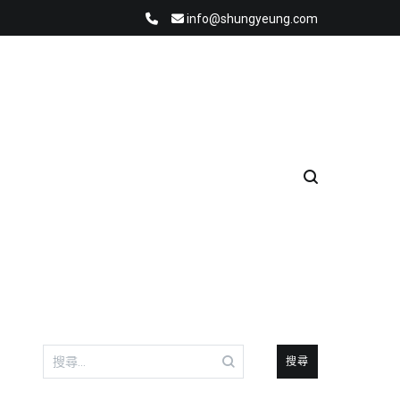
info@shungyeung.com
搜
尋
關