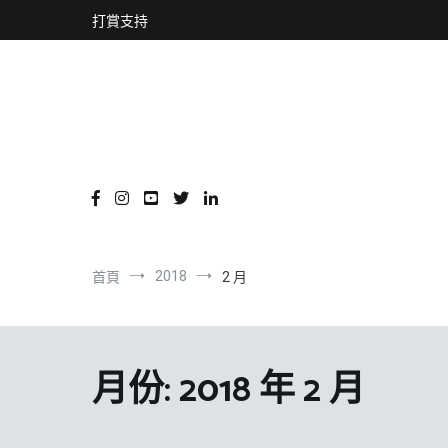
content
跳
打賞支持
到
內
容
2018
首頁
2 月
月份:
2018 年 2 月