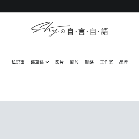
SHYの自言自語
-Just a prove of living-
私記事
舊筆錄
影片
關於
聯絡
工作室
品牌