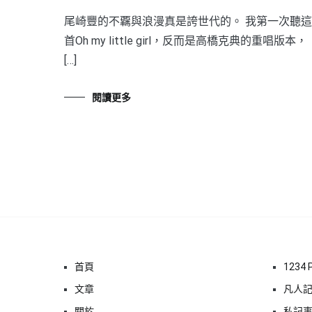
尾崎豐的不覊與浪漫真是誇世代的。 我第一次聽這
首Oh my little girl，反而是高橋克典的重唱版本，
[…]
閱讀更多
首頁
1234 
文章
凡人
關於
私記