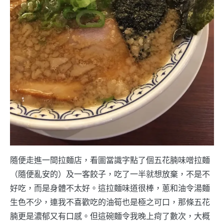
隨便走進一間拉麵店，看圖當識字點了個五花腩味噌拉麵
（隨便亂安的）及一客餃子，吃了一半就想放棄，不是不
好吃，而是身體不太好。這拉麵味道很棒，蔥和油令湯麵
生色不少，連我不喜歡吃的油筍也是極之可口，那條五花
腩更是濃郁又有口感。但這碗麵令我晚上疴了數次，大概