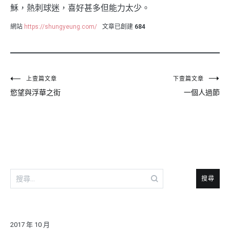
穌，熱刺球迷，喜好甚多但能力太少。
網站
https://shungyeung.com/
文章已創建
684
文
上壹篇文章
下壹篇文章
慾望與浮華之街
一個人過節
章
導
覽
搜
尋
關
鍵
字:
2017 年 10 月