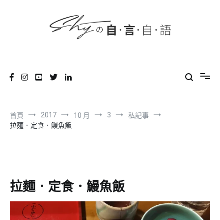
content
跳
到
內
容
SHYの自言自語
-Just a prove of living-
2017
3
首頁
10 月
私記事
拉麵．定食．鰻魚飯
拉麵．定食．鰻魚飯