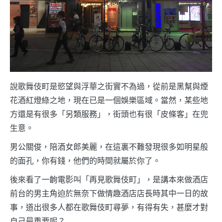
說歌舞伎町是慾望與浮華之街實不為過，從前是黑幫與煙
花酒紅燈綠之地，現在已是一個娛樂區域。當然，某些地
方還是有很多「另類服務」，街頭也有很「皮條客」在兜
生意。
男公關俊，陪酒女郎美麗，在這裏不難發現很多如明星般
的面孔，你有錢，他們的時間就屬於你了。
後來看了一齣電影叫「再見歌舞伎町」，是講本來做酒店
前台的男主角迫於無奈下做情趣酒店店長時其中一日的故
事，道出很多人都在歌舞伎町尋夢，有得有失，甚麼才對
自己最重要呢？