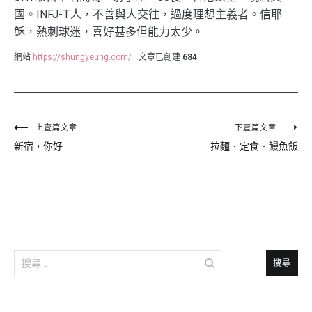
國。INFJ-T人，不善與人交往，過度理想主義者。信耶
穌，熱刺球迷，喜好甚多但能力太少。
網站
https://shungyeung.com/
文章已創建
684
文
上壹篇文章
下壹篇文章
新宿，你好
拉麵．定食．鰻魚飯
章
導
覽
搜
尋
關
鍵