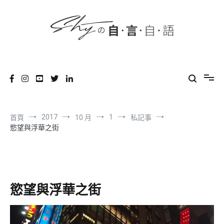
content
跳
到
內
容
SHYの自言自語
-Just a prove of living-
2017
1
首頁
10 月
私記事
慾望與浮華之街
慾望與浮華之街