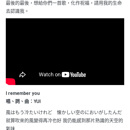
最後的最後，想給你們一首歌，化作祝福，請用我的生命
去認識我。
I remember you
唱、詞、曲：YUI
風はもう冷たいけれど 懐かしい空のにおいがしたんだ
就算吹來的風變得再冷也好 我仍能感到那片熟識的天空的
氣味