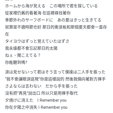
ホームから海が見える この場所で君を探している
從家裡仍舊的看著海 在這裡尋找著你
季節外れのサーフボードに あの夏はきっと生きてる
就算是不適時節也好 那日的衝浪板和那個夏天都會一直存
在
タイヨウはずっと覚えていたはずさ
我永遠都不會忘記那日的太陽
ねぇ、聞こえてる？
你能聽到嗎?
涙は見せないって君はそう言って僕達は二人手を振った
“我不會讓眼淚逞現”你是這樣說的 然後我倆向著對方揮手
さよならは言わない だから手を振った
沒有把”再見”說出口 所以只是用揮手取代
夕焼けに消えた I Remember you
你在夕陽之中消失 I Remember you