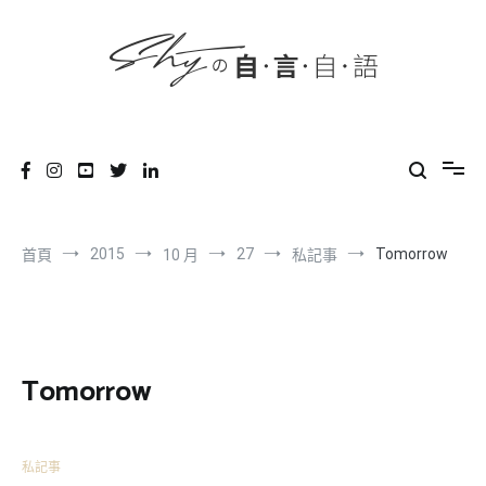
content
跳
到
內
容
SHYの自言自語
-Just a prove of living-
2015
27
Tomorrow
首頁
10 月
私記事
Tomorrow
私記事