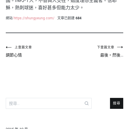
國。INFJ-T人，不善與人交往，過度理想主義者。信耶
穌，熱刺球迷，喜好甚多但能力太少。
網站
https://shungyeung.com/
文章已創建
684
文
上壹篇文章
下壹篇文章
調節心情
最後。然後…
章
導
覽
搜
尋
關
鍵