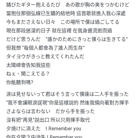
錆びたギター抱えるたび あの歌が胸の奥をつかむけど
當抱住那個弘線已生鏽的結他時 這首歌就進入我心深處
今もまださえない日々 この場所で僕は過ごしてる
現在那段迷濛的日子 就在這裡 在我身邊流逝而過
だけど思うんだ ”誰かのためにきっと僕らは生きてる”
但我想 “每個人都會為了誰人而生存”
タイヨウがきっと教えてくれたんだ
太陽總會告知我這些
ねぇ、聞こえてる？
你能聽到嗎?
涙は見せないって君はそう言って僕達は二人手を振った
“我不會讓眼淚逞現”你是這樣說的 然後我倆向著對方揮手
さよならは言わない だから手を振った
沒有把”再見”說出口 所以只用揮手取代
夕焼けに消えた I Remember you
你在夕陽之中消失 I Remember you