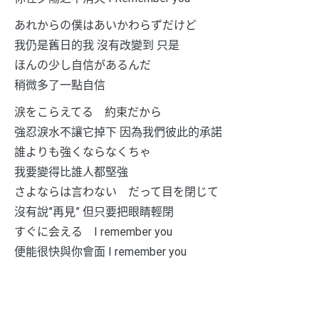
あれからの僕はあいかわらずだけど
我仍是舊日的我 沒有改變到 只是
ほんの少し自信があるんだ
稍微多了一點自信
涙をこらえてる 約束だから
強忍淚水不讓它掉下 因為我們彼此的承諾
誰よりも強くならなくちゃ
我要變得比誰人都堅強
さよならは言わない だって目を閉じて
沒有說”再見” 但只要把眼睛輕閉
すぐに会える I remember you
便能很快與你會面 I remember you