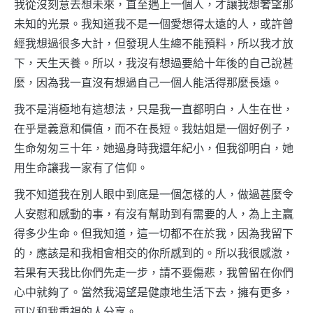
我從沒刻意去想未來，直至遇上一個人，才讓我想奢望那
未知的光景。我知道我不是一個愛想得太遠的人，或許曾
經我想過很多大計，但發現人生總不能預料，所以我才放
下，天生天養。所以，我沒有想過要給十年後的自己說甚
麼，因為我一直沒有想過自己一個人能活得那麼長遠。
我不是消極地有這想法，只是我一直都明白，人生在世，
在乎是義意和價值，而不在長短。我姑姐是一個好例子，
生命匆匆三十年，她過身時我還年紀小，但我卻明白，她
用生命讓我一家有了信仰。
我不知道我在別人眼中到底是一個怎樣的人，做過甚麼令
人安慰和感動的事，有沒有幫助到有需要的人，為上主贏
得多少生命。但我知道，這一切都不在於我，因為我留下
的，應該是和我相會相交的你所感到的。所以我很感激，
若果有天我比你們先走一步，請不要傷悲，我曾留在你們
心中就夠了。當然我渴望是健康地生活下去，擁有更多，
可以和我重視的人分享。