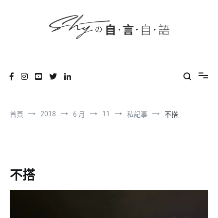
content
跳
到
內
容
SHYの自言自語
-Just a prove of living-
2018
11
首頁
6 月
私記事
不搭
不搭