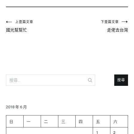
文
上壹篇文章
下壹篇文章
國光幫幫忙
走佬去台灣
章
導
覽
搜
尋
關
鍵
字:
2018 年 6 月
日
一
二
三
四
五
六
1
2