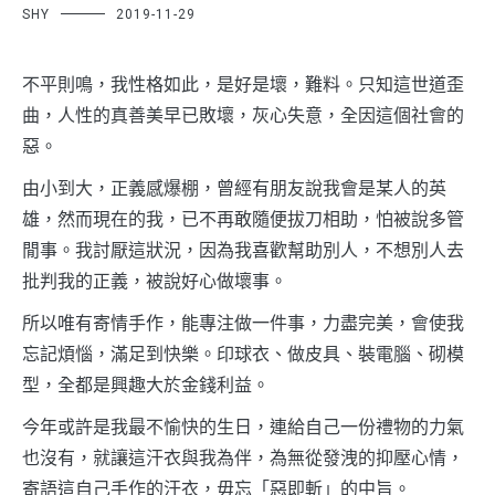
SHY
2019-11-29
不平則鳴，我性格如此，是好是壞，難料。只知這世道歪
曲，人性的真善美早已敗壞，灰心失意，全因這個社會的
惡。
由小到大，正義感爆棚，曾經有朋友說我會是某人的英
雄，然而現在的我，已不再敢隨便拔刀相助，怕被說多管
閒事。我討厭這狀況，因為我喜歡幫助別人，不想別人去
批判我的正義，被說好心做壞事。
所以唯有寄情手作，能專注做一件事，力盡完美，會使我
忘記煩惱，滿足到快樂。印球衣、做皮具、裝電腦、砌模
型，全都是興趣大於金錢利益。
今年或許是我最不愉快的生日，連給自己一份禮物的力氣
也沒有，就讓這汗衣與我為伴，為無從發洩的抑壓心情，
寄語這自己手作的汗衣，毋忘「惡即斬」的中旨。