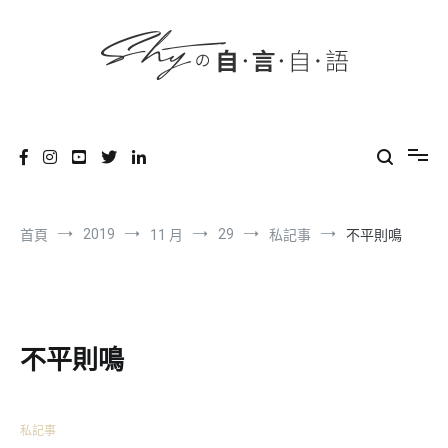
content
跳
到
內
容
SHYの自言自語
-Just a prove of living-
2019
29
首頁
11 月
私記事
不平則鳴
不平則鳴
私記事