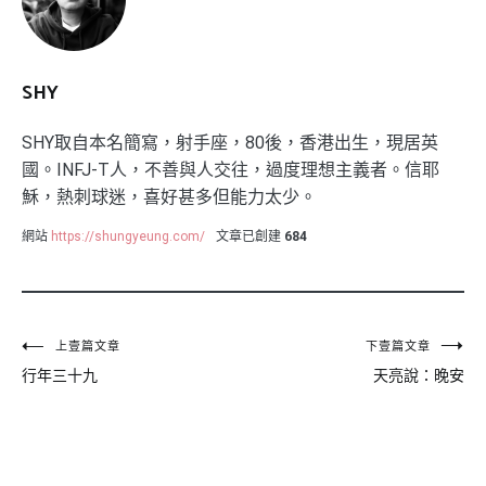
SHY
SHY取自本名簡寫，射手座，80後，香港出生，現居英
國。INFJ-T人，不善與人交往，過度理想主義者。信耶
穌，熱刺球迷，喜好甚多但能力太少。
網站
https://shungyeung.com/
文章已創建
684
文
上壹篇文章
下壹篇文章
行年三十九
天亮說：晚安
章
導
覽