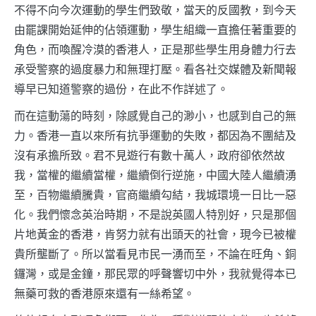
不得不向今次運動的學生們致敬，當天的反國教，到今天
由罷課開始延伸的佔領運動，學生組織一直擔任著重要的
角色，而喚醒冷漠的香港人，正是那些學生用身體力行去
承受警察的過度暴力和無理打壓。看各社交媒體及新聞報
導早已知道警察的過份，在此不作詳述了。
而在這動蕩的時刻，除感覺自己的渺小，也感到自己的無
力。香港一直以來所有抗爭運動的失敗，都因為不團結及
沒有承擔所致。君不見遊行有數十萬人，政府卻依然故
我，當權的繼續當權，繼續倒行逆施，中國大陸人繼續湧
至，百物繼續騰貴，官商繼續勾結，我城環境一日比一惡
化。我們懷念英治時期，不是說英國人特別好，只是那個
片地黃金的香港，肯努力就有出頭天的社會，現今已被權
貴所壟斷了。所以當看見市民一湧而至，不論在旺角、銅
鑼灣，或是金鐘，那民眾的呼聲響切中外，我就覺得本已
無藥可救的香港原來還有一絲希望。