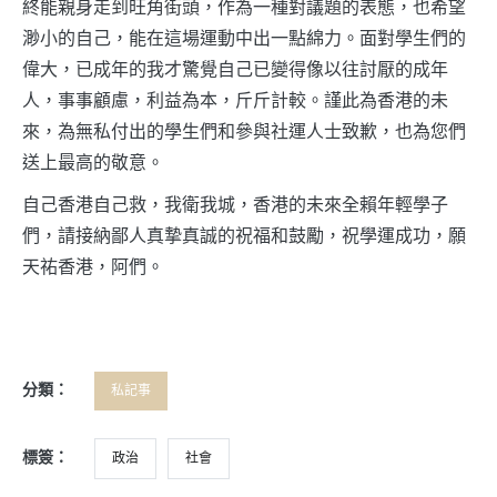
終能親身走到旺角街頭，作為一種對議題的表態，也希望
渺小的自己，能在這場運動中出一點綿力。面對學生們的
偉大，已成年的我才驚覺自己已變得像以往討厭的成年
人，事事顧慮，利益為本，斤斤計較。謹此為香港的未
來，為無私付出的學生們和參與社運人士致歉，也為您們
送上最高的敬意。
自己香港自己救，我衛我城，香港的未來全賴年輕學子
們，請接納鄙人真摯真誠的祝福和鼓勵，祝學運成功，願
天祐香港，阿們。
分類：
私記事
標簽：
政治
社會