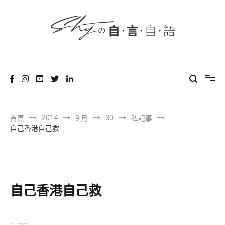
content
跳
到
內
容
SHYの自言自語
-Just a prove of living-
2014
30
首頁
9 月
私記事
自己香港自己救
自己香港自己救