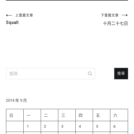
文
上壹篇文章
下壹篇文章
Squall
十月二十七日
章
導
覽
搜
尋
關
鍵
字:
2014 年 9 月
日
一
二
三
四
五
六
1
2
3
4
5
6