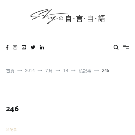
content
跳
到
內
容
SHYの自言自語
-Just a prove of living-
2014
14
246
首頁
7 月
私記事
246
私記事