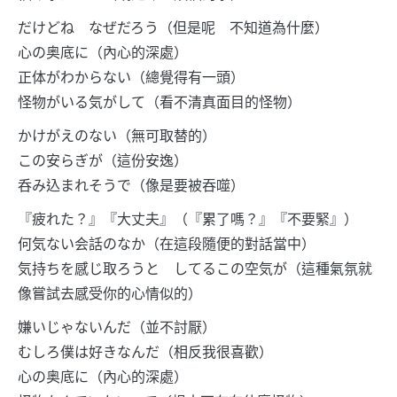
だけどね なぜだろう（但是呢 不知道為什麼）
心の奥底に（內心的深處）
正体がわからない（總覺得有一頭）
怪物がいる気がして（看不清真面目的怪物）
かけがえのない（無可取替的）
この安らぎが（這份安逸）
呑み込まれそうで（像是要被吞噬）
『疲れた？』『大丈夫』（『累了嗎？』『不要緊』）
何気ない会話のなか（在這段隨便的對話當中）
気持ちを感じ取ろうと してるこの空気が（這種氣氛就
像嘗試去感受你的心情似的）
嫌いじゃないんだ（並不討厭）
むしろ僕は好きなんだ（相反我很喜歡）
心の奥底に（內心的深處）