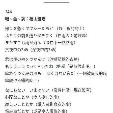
246
唱、曲、詞：福山雅治
帰りを急ぐタクシーたちが （趕回程的的士）
ふたりの前を通り過ぎてく（在兩人面前經過）
まだすこし雨が残る（還在下一點點雨）
真夜中の246（深夜中的246）
君は僕の袖をつかんで（你抓緊我的衣袖）
もう歩こうよって言ったね（妳說「是時候走吧」）
纏わりつく夏の風も 悪くはない夜だ（一個被夏天的風
纏繞也不錯的晚上）
なにもない いまはない（沒有什麼 現在沒有）
心配なことや（令人擔心的事）
寂しいこととか（讓人感到寂寞的事）
悩み事だとか（或是令人煩惱的事）