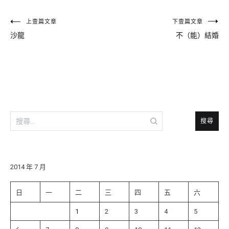
文
上壹篇文章
下壹篇文章
沙龍
不（能）結婚
章
導
覽
搜
尋
關
鍵
字:
2014 年 7 月
日
一
二
三
四
五
六
1
2
3
4
5