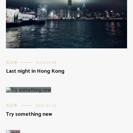
私記事
2024-09-09
Last night in Hong Kong
私記事
2022-01-20
Try something new