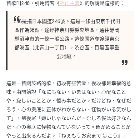
首歌叫246，引用博客《
福山主義
》的解說是這樣的：
246是指日本國道246號。這是一條由東京千代田
區作為起點，途經神奈川縣縣央地區，通往靜岡
縣沼津市的一條一般公路。這條國道亦途經東京
都港區（北青山一丁目），渋谷區、目黒區等重
要地區。
這是一首關於路的歌，初段有些苦澀，後段卻是幸福的意
味。由開始說「なにもない、いまはない、心配なこと
や、寂しいこととか、悩み事だとか。だけどね、なぜだ
ろう、心の奥底に正体がわからない、怪物がいる気がし
て」，到後尾「嫌いじゃないんだ、むしろ僕は好きなん
だ、心の奥底に怪物なんていないって。確かめることが
やっと出来るんだよ。『ねぇもうお家まで 歩こう』」