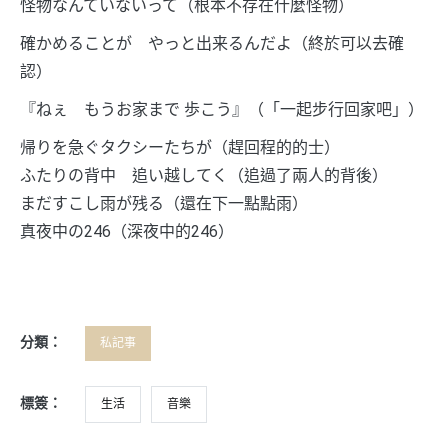
怪物なんていないって（根本不存在什麼怪物）
確かめることが やっと出来るんだよ（終於可以去確
認）
『ねぇ もうお家まで 歩こう』（「一起步行回家吧」）
帰りを急ぐタクシーたちが（趕回程的的士）
ふたりの背中 追い越してく（追過了兩人的背後）
まだすこし雨が残る（還在下一點點雨）
真夜中の246（深夜中的246）
分類：
私記事
標簽：
生活
音樂